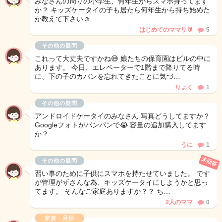
みなさんの周りの小学生、何年生からスマホ持ってます
か？ キッズケータイの子も居たら何年生から持ち始めた
か教えて下さい☺️
はじめてのママリ🔰
5
その他の疑問
これって大丈夫ですかね😅 娘たちの保育園はビルの中に
あります。 今日、エレベーターで1階まで降りてる時
に、下の子のカバンを忘れてきたことに気づ…
りょく
1
その他の疑問
アンドロイドケータイのみなさん 写真どうしてますか？
Googleフォトがパンパンで😭 容量の追加購入してます
か？
うに
1
未回答
その他の疑問
習い事のために子供にスマホを持たせていました。 です
が管理がずさんな為、キッズケータイにしようかと思っ
てます。 そんなご家庭ありますか？？ ち…
2人のママ
0
家族・旦那