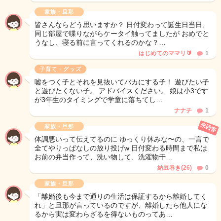
家族・旦那
皆さんならどう思いますか？ 日付変わって誕生日当日、
同じ部屋で喋りながらケータイ触ってましたが おめでと
うなし、寝る前に言ってくれるのかな？…
はじめてのママリ🔰
1
子育て・グッズ
嘘をつく子とそれを見抜いてバカにする子！ 遊びたい子
と遊びたくない子。 アドバイスください。 娘は小3です
が3年生のタイミングで学童に落ちてし…
ナナチ
1
未回答
家族・旦那
体調悪いって伝えてるのに ゆっくり休みな〜の、一言で
全てやりっぱなしの放り投げw 日付変わる時間まで私は
お前の弁当作って、洗い物して、洗濯物干…
納豆巻き(26)
0
家族・旦那
「離婚後も今まで通りの生活は保証するから離婚してく
れ」と旦那が言っているのですが、離婚したら他人にな
るから実は変わらざるを得ないものってあ…