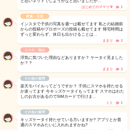
と思いネットでしようかなと思いましたが…
はじめてのママリ🔰
1
家族・旦那
インスタで子供の写真を週一は載せてます 私との結婚前
からの投稿やプロポーズの投稿も載せてます 帰宅時間は
ずっと変わらず、休日も出かけることは…
ままり
3
ココロ・悩み
浮気に気づいた理由などありますか？ ケータイ見ました
か？？
ままり
3
その他の疑問
楽天モバイルってどうですか？ 子供にスマホを持たせる
か迷ってます 今キッズケータイもってます スマホはわた
しのお古があるのでSIMカードで行けま…
ミミ
1
その他の疑問
キッズケータイ持たせている方いますか? アプリとか普
通のスマホみたいに入れれますかね?