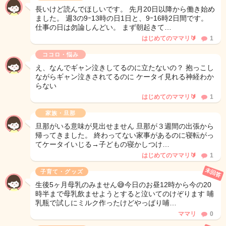
長いけど読んでほしいです。 先月20日以降から働き始め
ました。 週3の9ｰ13時の日1日と、9ｰ16時2日間です。
仕事の日は勿論しんどい。 まず朝起きて…
はじめてのママリ🔰
1
ココロ・悩み
え、なんでギャン泣きしてるのに立たないの？ 抱っこし
ながらギャン泣きされてるのに ケータイ見れる神経わか
らない
はじめてのママリ🔰
1
家族・旦那
旦那がいる意味が見出せません 旦那が３週間の出張から
帰ってきました。 終わってない家事があるのに寝転がっ
てケータイいじる→子どもの寝かしつけ…
はじめてのママリ🔰
1
未回答
子育て・グッズ
生後5ヶ月母乳のみません😅今日のお昼12時から今の20
時半まで母乳飲ませようとすると泣いてのけぞります 哺
乳瓶で試しにミルク作ったけどやっぱり哺…
ママリ
0