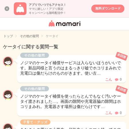
アプリでいつでもアクセス！
無料ダウンロード
ママに嬉しい！アプリ限定
キャンペーンも随時配信中！
女性専用匿名QA
アプリ・情報サ
トップ
その他の疑問
ケータイ
イト
ケータイに関する質問一覧
未回答
その他の疑問
ノジマのケータイ補償サービスは入らないほうがいいで
す。新品同様と言うのはまるっきり嘘でホコリまみれで
充電口は傷だらけのものがきます。使い古…
こん
0
未回答
その他の疑問
ノジマのケータイ補償を使ったらとんでもなく汚いケー
タイ渡されました…。画面の隙間や充電器脇の隙間はホ
コリまみれ。充電器さす場所は傷だらけです…
こん
0
子育て・グッズ