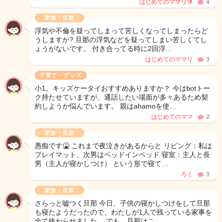
はじめてのママリ🔰
4
家族・旦那
浮気や不倫を疑ってしまって苦しくなってしまったらど
うしますか? 旦那の浮気などを疑ってしまい苦しくてし
ょうがないです。 付き合ってる時に2回浮…
はじめてのママリ
3
子育て・グッズ
小1。キッズケータイおすすめありますか？ 今はbotトー
ク持たせていますが、通話したい場面が多々あるため契
約しようか悩んでいます。 親はahamoを使…
はじめてのママ
2
家族・旦那
愚痴です🤮 これまで夜泣きがあるからと リビング：私は
プレイマット、次男はベッドインベッド 寝室：主人と長
男（主人が寝かしつけ） という形で寝て…
ろく
3
家族・旦那
さらっと嘘つく旦那 今日、子供の寝かしつけをして旦那
も寝たようだったので、わたしが1人で残っている家事を
全て終わらせました。 でも、旦那はこ…