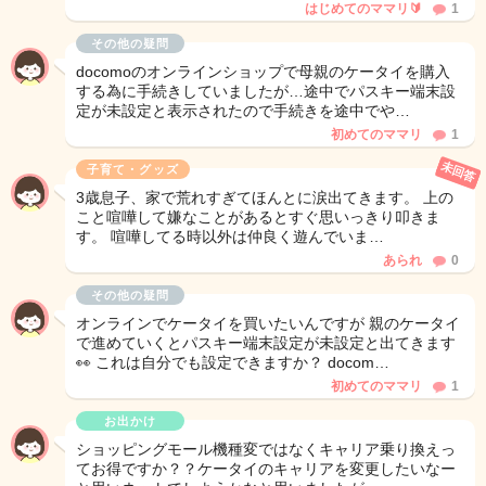
はじめてのママリ🔰
1
その他の疑問
docomoのオンラインショップで母親のケータイを購入
する為に手続きしていましたが…途中でパスキー端末設
定が未設定と表示されたので手続きを途中でや…
初めてのママリ
1
未回答
子育て・グッズ
3歳息子、家で荒れすぎてほんとに涙出てきます。 上の
こと喧嘩して嫌なことがあるとすぐ思いっきり叩きま
す。 喧嘩してる時以外は仲良く遊んでいま…
あられ
0
その他の疑問
オンラインでケータイを買いたいんですが 親のケータイ
で進めていくとパスキー端末設定が未設定と出てきます
👀 これは自分でも設定できますか？ docom…
初めてのママリ
1
お出かけ
ショッピングモール機種変ではなくキャリア乗り換えっ
てお得ですか？？ケータイのキャリアを変更したいなー