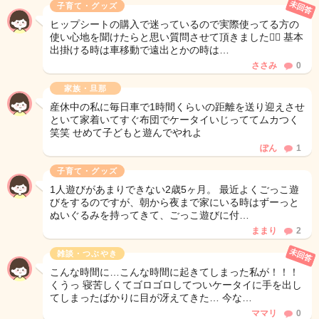
未回答
子育て・グッズ
ヒップシートの購入で迷っているので実際使ってる方の
使い心地を聞けたらと思い質問させて頂きました🙇‍♀️ 基本
出掛ける時は車移動で遠出とかの時は…
ささみ
0
家族・旦那
産休中の私に毎日車で1時間くらいの距離を送り迎えさせ
といて家着いてすぐ布団でケータイいじっててムカつく
笑笑 せめて子どもと遊んでやれよ
ぽん
1
子育て・グッズ
1人遊びがあまりできない2歳5ヶ月。 最近よくごっこ遊
びをするのですが、朝から夜まで家にいる時はずーっと
ぬいぐるみを持ってきて、ごっこ遊びに付…
ままり
2
未回答
雑談・つぶやき
こんな時間に…こんな時間に起きてしまった私が！！！
くうっ 寝苦しくてゴロゴロしてついケータイに手を出し
てしまったばかりに目が冴えてきた… 今な…
ママリ
0