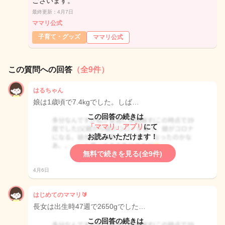
ございます。
最終更新：4月7日
ママリ公式
子育て・グッズ
ママリ公式
この質問への回答
（全9件）
はるちゃん
娘は1歳頃で7.4kgでした。しば…
この回答の続きは
「ママリ」アプリ
にて
お読みいただけます！
無料で続きを見る(全9件)
4月6日
はじめてのママリ🔰
長女は出生時47週で2650gでした…
この回答の続きは