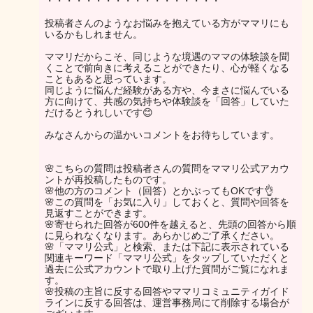
・・・・・・・・・・・・・・・・・・
投稿者さんのようなお悩みを抱えている方がママリにも
いるかもしれません。
ママリだからこそ、同じような境遇のママの体験談を聞
くことで前向きに考えることができたり、心が軽くなる
こともあると思っています。
同じように悩んだ経験がある方や、今まさに悩んでいる
方に向けて、共感の気持ちや体験談を「回答」していた
だけるとうれしいです😊
みなさんからの温かいコメントをお待ちしています。
🌸こちらの質問は投稿者さんの質問をママリ公式アカウ
ントが再投稿したものです。
🌸他の方のコメント（回答）とかぶってもOKです👌
🌸この質問を「お気に入り」しておくと、質問や回答を
見返すことができます。
🌸寄せられた回答が600件を越えると、先頭の回答から順
に見られなくなります。あらかじめご了承ください。
🌸「ママリ公式」と検索、または下記に表示されている
関連キーワード「ママリ公式」をタップしていただくと
過去に公式アカウントで取り上げた質問がご覧になれま
す。
🌸投稿の主旨に反する回答やママリコミュニティガイド
ラインに反する回答は、運営事務局にて削除する場合が