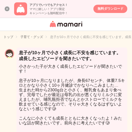
アプリでいつでもアクセス！
無料ダウンロード
ママに嬉しい！アプリ限定
キャンペーンも随時配信中！
女性専用匿名QA
アプリ・情報サ
トップ
子育て・グッズ
息子が10ヶ月で小さく成長に不安を感じています。成
イト
息子が10ヶ月で小さく成長に不安を感じています。
成長したエピソードを聞きたいです。
小さかった子が大きく成長したエピソードが聞きたいで
す！
息子が10ヶ月になりましたが、身長67センチ、体重7.5キ
ロとかなり小さく10ヶ月健診でかなりへこみました…
生まれた時から2300g台と小さく、離乳食もあまり食べ
ず、完母でしたが最近は母乳の出が悪くなりミルクに変
えましたが、哺乳瓶拒否でなんとかストローでミルクを
飲ませている感じなので、そりゃ大きくなるはずないよ
なという感じです🥲
こんなに小さくても成長とともに大きくなったよ！みた
いな話が聞きたいです。前向きに考えたいです🥲