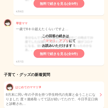
無料で続きを見る(全9件)
4月6日
琴音ママ
一歳で8キロ超えたくらいですよ…
この回答の続きは
「ママリ」アプリ
にて
お読みいただけます！
無料で続きを見る(全9件)
4月7日
子育て・グッズの新着質問
はじめてのママリ🔰
8月末に同い年の子供を持つ学生時代の先輩と会うことにな
りました 度々連絡取ってて話が続いてたので、今日手足口病
と診断され…