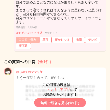
自分で決めたことなのになぜか羨ましくもあり辛いで
す。
まとまって寝てくれればそんなふうに思わないと思うけ
ど、自分も自由時間ができるので。
自分のコントロールができなくてモヤモヤ、イライラし
ます。
最終更新：3月30日
はじめてのママリ🔰
生後11ヶ月
ココロ・悩み
旦那
寝かしつけ
布団
テレビ
寝不足
この質問への回答
（全1件）
はじめてのママリ🔰
もう一度話し合って、寝かしつ…
この回答の続きは
「ママリ」アプリ
にて
お読みいただけます！
無料で続きを見る(全1件)