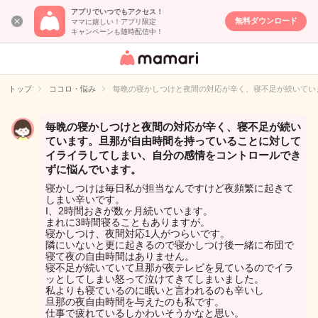
アプリでいつでもアクセス！
無料ダウンロード
ママに嬉しい！アプリ限定
キャンペーンも随時配信中！
女性専用匿名QA
アプリ・情報サ
トップ
ココロ・悩み
毎晩の寝かしつけと夜間の対応が辛く、寝不足が続いてい
イト
毎晩の寝かしつけと夜間の対応が辛く、寝不足が続い
ています。旦那が自由時間を持っていることに対して
イライラしてしまい、自分の感情をコントロールでき
ずに悩んでいます。
寝かしつけは毎日私が担当なんですけど夜頻繁に起きて
しまい辛いです。
I、2時間おきが数ヶ月続いています。
まれに3時間寝ることもありますが。
寝かしつけ、夜間対応1人がつらいです。
隣にいないと更に起きるので寝かしつけ後一緒に布団で
寝て夜の自由時間はありません。
寝不足が続いていて旦那が夜テレビを見ているのでイラ
ッとしてしまい怒って泣けてきてしまいました。
私よりも寝ているのに眠いと言われるのも辛いし
旦那の夜自由時間を与えたのも私です。
仕事で疲れているしかわいそうかなと思い。