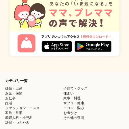
カテゴリ一覧
妊娠・出産
子育て・グッズ
お金・保険
住まい
お仕事
家事・料理
妊活
サプリ・健康
ファッション・コスメ
ココロ・悩み
家族・旦那
お出かけ
産婦人科・小児科
その他の疑問
雑談・つぶやき