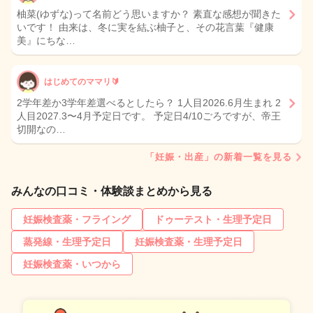
柚菜(ゆずな)って名前どう思いますか？ 素直な感想が聞きた
いです！ 由来は、冬に実を結ぶ柚子と、その花言葉『健康
美』にちな…
はじめてのママリ🔰
2学年差か3学年差選べるとしたら？ 1人目2026.6月生まれ 2
人目2027.3〜4月予定日です。 予定日4/10ごろですが、帝王
切開なの…
「妊娠・出産」の新着一覧を見る
みんなの口コミ・体験談まとめから見る
妊娠検査薬・フライング
ドゥーテスト・生理予定日
蒸発線・生理予定日
妊娠検査薬・生理予定日
妊娠検査薬・いつから