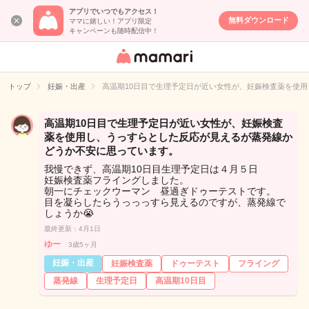
アプリでいつでもアクセス！
無料ダウンロード
ママに嬉しい！アプリ限定
キャンペーンも随時配信中！
女性専用匿名QA
アプリ・情報サ
トップ
妊娠・出産
高温期10日目で生理予定日が近い女性が、妊娠検査薬を使
イト
高温期10日目で生理予定日が近い女性が、妊娠検査
薬を使用し、うっすらとした反応が見えるが蒸発線か
どうか不安に思っています。
我慢できず、高温期10日目生理予定日は４月５日
妊娠検査薬フライングしました。
朝一にチェックウーマン 昼過ぎドゥーテストです。
目を凝らしたらうっっっすら見えるのですが、蒸発線で
しょうか😭
最終更新：4月1日
ゆー
3歳5ヶ月
妊娠・出産
妊娠検査薬
ドゥーテスト
フライング
蒸発線
生理予定日
高温期10日目