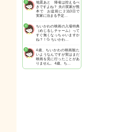
3
地震あと 帰省は控えるべ
きですよね？ 夫の実家が熊
本で お盆前に２泊3日で
実家に泊まる予定…
4
ちいかわの映画の入場特典
（めじるしチャーム）って
すぐ無くなっちゃいますか
ね？！💦 ちいかわ…
5
4歳、ちいかわの映画観た
いようなんですが実はまだ
映画を見に行ったことがあ
りません。 4歳、ち…