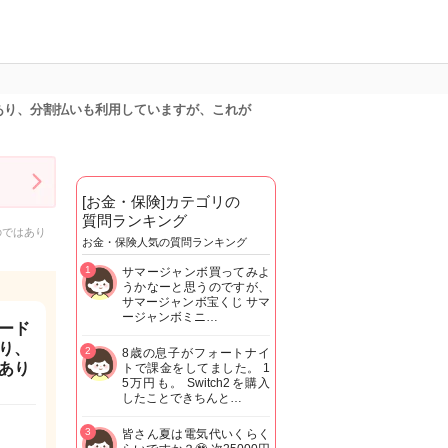
あり、分割払いも利用していますが、これが
[お金・保険]カテゴリの
質問ランキング
のではあり
お金・保険人気の質問ランキング
1
サマージャンボ買ってみよ
うかなーと思うのですが、
サマージャンボ宝くじ サマ
ージャンボミニ…
ード
り、
2
8歳の息子がフォートナイ
あり
トで課金をしてました。 1
5万円も。 Switch2を購入
したことできちんと…
3
皆さん夏は電気代いくらく