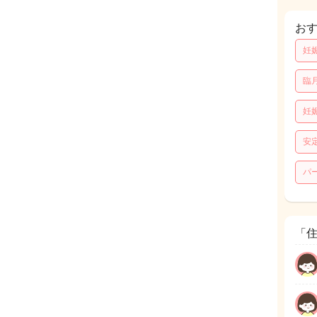
お
妊
臨
妊
安
パ
「