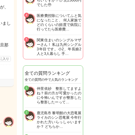
らいですか？🥹 次25000円
でした🥹
が、
4
医療費控除についてふと気
になったこと、 何人家族で
いまし
どのくらいの頻度で病院に
行ってたら医療費…
5
関東住まいのシングルマザ
旦那
ーさん！ 私は九州シングル
3年目です。小2、年長娘2
人と3人暮らし 手…
に入り
全ての質問ランキング
全ての質問の中で人気のランキング
1
仲里依紗 整形してますよ
ね？前の方が可愛かったの
に今怖いんですが整形した
ら整形したーって…
2
鹿児島市 黎明館の大恐竜展
ライカのシン恐竜展 今年行
かれた方いらっしゃいます
か？ どちらか…