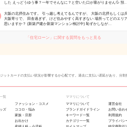
した えっどうゆう事？一年でそんなに？と空いた口が塞がりません💦 預
大阪の北摂住みです。 引っ越し考えてるんですが、 大阪の北摂もしくは
大阪寄りで、 田舎過ぎず、けど住みやすく高すぎない 場所ってどのエリ
思いますか？ (新築戸建か新築マンション検討中) 恥ずかしなが…
「住宅ローン」に関する質問をもっと見る
ジットカードの支払い状況が影響するか心配です。過去に支払い遅延があり、分割
一覧
ママリについて
ファッション・コスメ
ママリについて
運営会社
ッズ
ココロ・悩み
ブランドガイドライン
お問い合わ
家族・旦那
キーワード一覧
利用規約
お出かけ
カテゴリ一一覧
プライバシ
産婦人科・小児科
サイトマップ
特定商取引