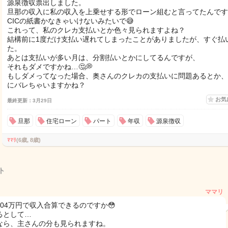
源泉徴収票出しました。
旦那の収入に私の収入を上乗せする形でローン組むと言ってたんです
CICの紙書かなきゃいけないみたいで😅
これって、私のクレカ支払いとか色々見られますよね？
結構前に1度だけ支払い遅れてしまったことがありましたが、すぐ払
た。
あとは支払いが多い月は、分割払いとかにしてるんですが、
それもダメですかね…🤔💭
もしダメってなった場合、奥さんのクレカの支払いに問題あるとか、
にバレちゃいますかね？
お気
最終更新：3月29日
旦那
住宅ローン
パート
年収
源泉徴収
ﾏﾏﾘ
(6歳, 8歳)
ト
ママリ
104万円で収入合算できるのですか😳
るとして…
なら、主さんの分も見られますね。