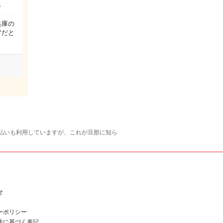
…
兵庫の
アだと
払いも利用していますが、これが旦那に知ら
せ
ーポリシー
法に基づく表記