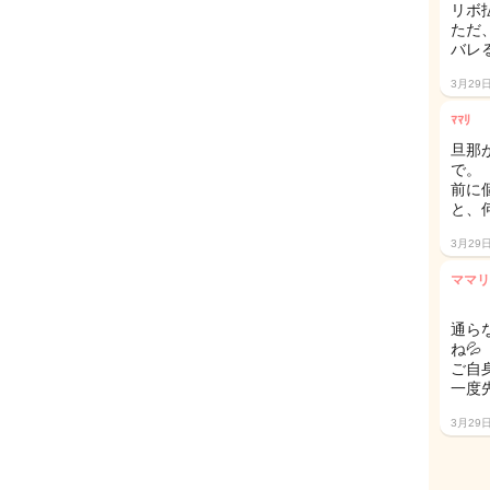
リボ
ただ
バレ
3月29
ﾏﾏﾘ
旦那
で。
前に
と、
3月29
ママリ
通ら
ね💦
ご自
一度
3月29