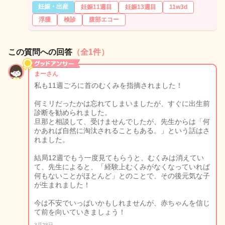
妊娠・出産
妊娠11週目
妊娠13週目
11w3d
浮腫
検診
腹部エコー
この質問への回答
（全1件）
まーさん
私も11週ごろに首のむくみを指摘されました！
何ミリだったかは忘れてしまいましたが、すぐに出生前
診断を勧められました。
旦那と相談して、受けませんでしたが、先生からは「何
かあれば自然に淘汰されることもある。」という話はさ
れました。
結局12週でもう一度見てもらうと、むくみは消えてい
て、先生によると、「経験上むくみがなくなっていれば
何もないことがほとんど」とのことで、その後元気な子
が生まれました！
今は不安でいっぱいかもしれませんが、赤ちゃんを信じ
て前を向いていきましょう！
3月28日