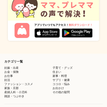
カテゴリ一覧
妊娠・出産
子育て・グッズ
お金・保険
住まい
お仕事
家事・料理
妊活
サプリ・健康
ファッション・コスメ
ココロ・悩み
家族・旦那
お出かけ
産婦人科・小児科
その他の疑問
雑談・つぶやき