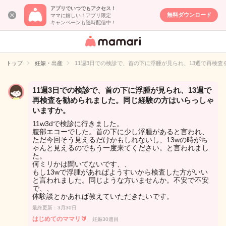
アプリでいつでもアクセス！
無料ダウンロード
ママに嬉しい！アプリ限定
キャンペーンも随時配信中！
女性専用匿名QA
アプリ・情報サ
トップ
妊娠・出産
11週3日での検診で、首の下に浮腫が見られ、13週で再検
イト
11週3日での検診で、首の下に浮腫が見られ、13週で
再検査を勧められました。同じ経験の方はいらっしゃ
いますか。
11w3dで検診に行きました。
腹部エコーでした。首の下に少し浮腫があると言われ、
ただ今回そう見えるだけかもしれないし、13wの時がち
ゃんと見えるのでもう一度来てください。と言われまし
た。
何ミリかは聞いてないです、、
もし13wで浮腫があればようすいから検査した方がいい
と言われました。同じような方いませんか。不安で不安
で、、
体験談とかあれば教えていただきたいです。
最終更新：3月30日
はじめてのママリ🔰
妊娠30週目