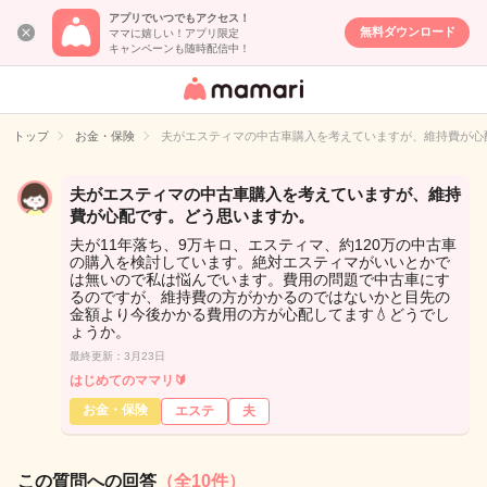
アプリでいつでもアクセス！
無料ダウンロード
ママに嬉しい！アプリ限定
キャンペーンも随時配信中！
女性専用匿名QA
アプリ・情報サ
トップ
お金・保険
夫がエスティマの中古車購入を考えていますが、維持費が心
イト
夫がエスティマの中古車購入を考えていますが、維持
費が心配です。どう思いますか。
夫が11年落ち、9万キロ、エスティマ、約120万の中古車
の購入を検討しています。絶対エスティマがいいとかで
は無いので私は悩んでいます。費用の問題で中古車にす
るのですが、維持費の方がかかるのではないかと目先の
金額より今後かかる費用の方が心配してます💧どうでし
ょうか。
最終更新：3月23日
はじめてのママリ🔰
お金・保険
エステ
夫
この質問への回答
（全10件）