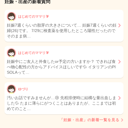
妊娠・出産の新着質問
はじめてのママリ🔰
妊娠7週くらいの胎芽の大きさについて… 妊娠7週くらいの妊
婦(26)です。 7/29に検査薬を使用したところ陽性だったので
そのまま病…
はじめてのママリ🔰
妊娠中にご友人と外食したor予定の方いますか？ できれば食
べ物心配性の方からアドバイスほしいです💦 イタリアンのPI
SOLAって…
ゆづり
汚いお話ですみませんが…😢 先程排便時に結構な量出血しま
した💦 たまに薄らにがつくことはありまたが、ここまでは初
めてのこと…
「妊娠・出産」の新着一覧を見る