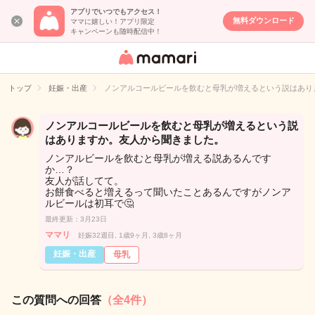
アプリでいつでもアクセス！
無料ダウンロード
ママに嬉しい！アプリ限定
キャンペーンも随時配信中！
女性専用匿名QA
アプリ・情報サ
トップ
妊娠・出産
ノンアルコールビールを飲むと母乳が増えるという説はあり
イト
ノンアルコールビールを飲むと母乳が増えるという説
はありますか。友人から聞きました。
ノンアルビールを飲むと母乳が増える説あるんです
か…？
友人が話してて。
お餅食べると増えるって聞いたことあるんですがノンア
ルビールは初耳で🤔
最終更新：3月23日
ママリ
妊娠32週目, 1歳9ヶ月, 3歳8ヶ月
妊娠・出産
母乳
この質問への回答
（全4件）