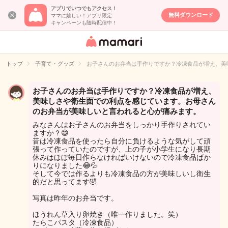
アプリでいつでもアクセス！
無料ダウンロード
ママに嬉しい！アプリ限定
キャンペーンも随時配信中！
女性専用匿名QA
アプリ・情報サ
トップ
子育て・グッズ
お子さんのお弁当は手作りですか？冷凍食品が増え、美
イト
お子さんのお弁当は手作りですか？冷凍食品が増え、
美味しさや衛生面での利点を感じています。お母さん
のお弁当が美味しいと言われると心が痛みます。
みなさんはお子さんのお弁当をしっかり手作りされてい
ますか？😅
昔は冷凍食品を使ったら自分に負けるような気がして頑
張って作っていたのですが、上の子が小学生になり長期
休みはほぼ毎日作らなければいけないので冷凍食品ばか
りになりました😂💦
そして今では作るよりも冷凍食品の方が美味しいし衛生
的だと思ってます🤣
写真は昨年のお弁当です。
ほうれん草入り卵焼き（唯一作りました。笑）
たらこパスタ（冷凍食品）