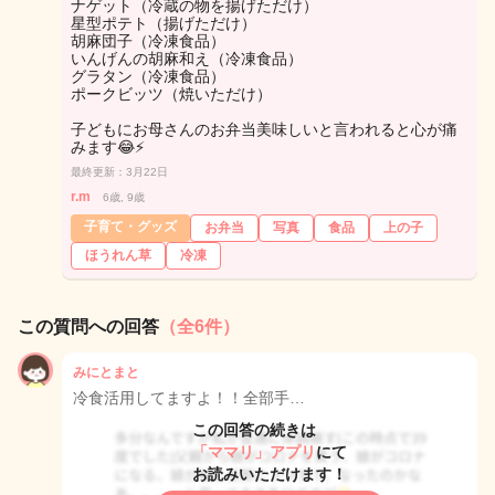
ナゲット（冷蔵の物を揚げただけ）
星型ポテト（揚げただけ）
胡麻団子（冷凍食品）
いんげんの胡麻和え（冷凍食品）
グラタン（冷凍食品）
ポークビッツ（焼いただけ）
子どもにお母さんのお弁当美味しいと言われると心が痛
みます😂⚡️
最終更新：3月22日
r.m
6歳, 9歳
子育て・グッズ
お弁当
写真
食品
上の子
ほうれん草
冷凍
この質問への回答
（全6件）
みにとまと
冷食活用してますよ！！全部手…
この回答の続きは
「ママリ」アプリ
にて
お読みいただけます！