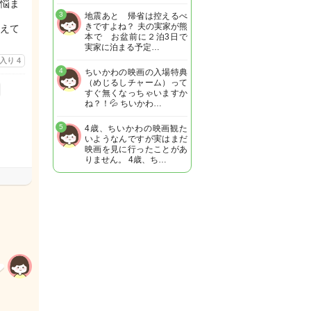
悩ま
3
地震あと 帰省は控えるべ
きですよね？ 夫の実家が熊
えて
本で お盆前に２泊3日で
実家に泊まる予定…
に入り
4
4
ちいかわの映画の入場特典
（めじるしチャーム）って
すぐ無くなっちゃいますか
ね？！💦 ちいかわ…
5
4歳、ちいかわの映画観た
いようなんですが実はまだ
映画を見に行ったことがあ
りません。 4歳、ち…