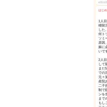
4月11
はじめ
1人
稽留
した
何ト
ソミ
原因
娠に
いで
2人
して
まだ
での
元々
産院
二子
制で
ンを
まで
もし