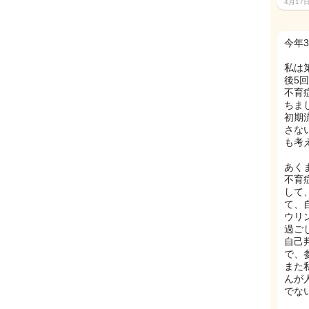
4月17
今年
私は
後5
不育
ちま
初期
さな
も考
あく
不育
して
て、
ウリ
過ご
自己
で、
また
んが
でな