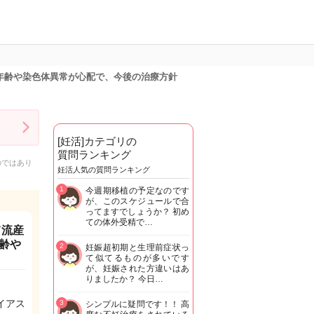
年齢や染色体異常が心配で、今後の治療方針
[妊活]カテゴリの
質問ランキング
のではあり
妊活人気の質問ランキング
1
今週期移植の予定なのです
が、このスケジュールで合
ってますでしょうか？ 初め
ての体外受精で…
て流産
齢や
2
妊娠超初期と生理前症状っ
て似てるものが多いです
が、妊娠された方違いはあ
りましたか？ 今日…
イアス
3
シンプルに疑問です！！ 高