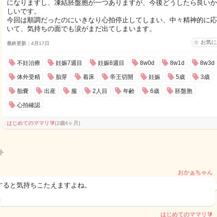
になりますし、凍結胚盤胞が一つありますが、今後どうしたら良いか
しいです。
今回は順調だったのにいきなり心拍停止してしまい、中々精神的に応
いて、気持ちの面でも涙がまだ出てしまいます。
お気
最終更新：4月17日
不妊治療
妊娠7週目
妊娠8週目
8w0d
8w1d
8w3d
体外受精
胎芽
着床
帝王切開
妊娠
5歳
3歳
胎嚢
出産
服
2人目
年齢
6歳
胚盤胞
心拍確認
はじめてのママリ🔰
(2歳4ヶ月)
ト
おかぁちゃん
すると気持ちこたえますよね。
日
はじめてのママリ🔰