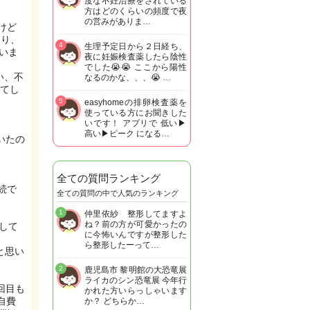
度な不妊治療をされている
方はどのくらいの頻度で夜
の営みがありま…
けど
あり、
4
生理予定日から２日経ち、
ていま
夜に妊娠検査薬したら陰性
でした😭😭 ここから陽性
い、不
なるのかな、、、😭 …
てし
5
easyhomeの排卵検査薬を
使っている方にお聞きした
いです！ アプリで 低い▶︎
高い▶︎ピーク になる…
いたの
全ての質問ランキング
続で
全ての質問の中で人気のランキング
1
仲里依紗 整形してますよ
ね？前の方が可愛かったの
して
に今怖いんですが整形した
ら整形したーって…
と思い
2
鹿児島市 黎明館の大恐竜展
ライカのシン恐竜展 今年行
回目も
かれた方いらっしゃいます
自費
か？ どちらか…