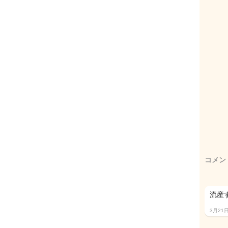
コメン
流産
3月21