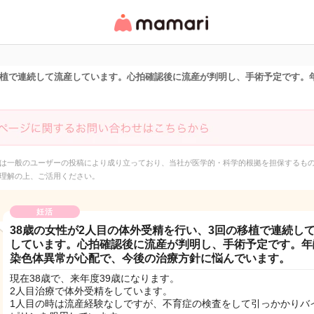
女性専用匿名QAアプ
リ・情報サイト
の移植で連続して流産しています。心拍確認後に流産が判明し、手術予定です。
は一般のユーザーの投稿により成り立っており、当社が医学的・科学的根拠を担保するも
理解の上、ご活用ください。
妊活
38歳の女性が2人目の体外受精を行い、3回の移植で連続し
しています。心拍確認後に流産が判明し、手術予定です。年
染色体異常が心配で、今後の治療方針に悩んでいます。
現在38歳で、来年度39歳になります。
2人目治療で体外受精をしています。
1人目の時は流産経験なしですが、不育症の検査をして引っかかりバ