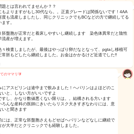
問題とは言われてませんか？？
にもよりますがもし30代なら。。正直グレードは関係ないです！4AA
何度も流産しましたし、同じクリニックでもBCなどの方で継続してる
います。
り胚盤胞が正常だと着床しやすいし継続します 染色体異常だと陰性
学流産が増えます。
色々検査しましたが、最後はやっぱり卵だなとなって、pgtaし移植可
正常胚もどしたら継続しました。お金はかかるけど近道でした‼️
日
てのママリ🔰
みにアスピリンは途中まで飲みました！ヘパリンはよほどのこ
ないと、しない方がいいですよ
ですし、かなり数値悪くない限りは。。結構される方います
いろんな産科の医師にきいたらリスク大きすぎなわりには、意
ないと聞きます
的には、正常な胚盤胞さえもどせばヘパリンなどなしに継続で
方が大半だとクリニックでも経験しました。