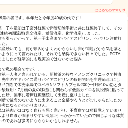
日
はじめてのママリ🔰
39歳の者です。学年だと今年度40歳の代です！
第一子を最初は子宮外妊娠で卵管切除手術と共に妊娠終了して、その
回連続初期流産(完全流産、稽留流産、化学流産)しました。
症も引っかかって、第一子出産までバイアスピリン、ヘパリン注射打
した。
流産続いても、何が原因かよくわからないし卵が問題だから気を落と
いようにって言われたり、それでも納得できない日々でした。PGTA
えましたが経済的にも現実的ではないかと悩み…
まで私の場合ですが。。
症第一人者と言われている、新横浜の杉ウィメンズクリニックで検査
、先生のアドバイス通りバイアスピリンの服用開始を生理5日目にし
自己判断で零売薬局でユベラNソフトカプセル200(〜妊娠10w迄)とタ
ン酸服用・7月頭の夏の移植にも関わらず低温カイロを鼠径部に貼って
した所、無事に着床妊娠継続して出産に至りました。
判断で後悔のないように出来ること全部やろうとがむしゃらだったの
参考になるかわかりません。
私は筋肉がほぼなく血行も悪く寒がり、不育症では項目覚えていませ
人より血液が固まりやすい4項目引っかかっていたので同じような体質
いのであれば参考にならないかもしれません。