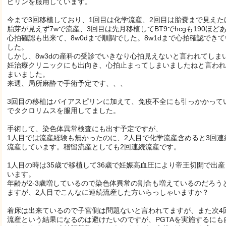
ピリンを服用しています。
今まで3回移植しており、1回目は化学流産、2回目は胎嚢まで見えた
胎芽が見えず7wで流産、3回目は先月移植してBT9でhcgも190ほど
心拍確認も出来て、8w0dまで順調でした。8w1dまで心拍確認でき
した。
しかし、8w3dの産科の受診でいきなり心拍見えないと言われてしま
妊治療クリニックにも出向き、心拍止まってしまいましたねと言われ
まいました。
来週、局所麻酔で手術予定です、、、
3回目の移植はバイアスピリンに加えて、免疫不全にも引っかかって
でタクロリムスを服用してました。
手術して、染色体異常検査にも出す予定ですが、
1人目では流産経験も無かったのに、2人目で化学流産含めると3回連
流産しています。稽留流産としても2回連続流産です。
1人目の時は35歳で移植して36歳で妊娠高血圧により帝王切開で出産
います。
年齢が2-3歳増しているので染色体異常の割合も増えているのだろう
ますが、2人目でこんなに連続流産した方いらっしゃいますか？
着床は出来ているので子宮側は問題ないと言われてますが、また次4
流産という結果になるのは避けたいのですが、PGTAを実施するにも