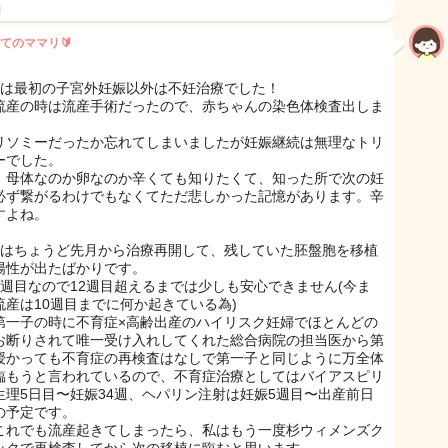
日
てのママリ🔰
目は最初の子宮外妊娠以外は不妊治療でした！
流産の時は流産手術だったので、赤ちゃんの染色体検査出しま
。
リソミーだったか忘れてしまいましたが妊娠継続は無理なトリ
ーでした。
、母体なのか卵なのか辛くても知りたくて、知った所で次の妊
必ず繋がるわけでもなくてただ悲しかった記憶があります。辛
すよね。
目はちょうど先月から治療再開して、残していた胚盤胞を移植
陽性が出たばかりです。
5週目なので12週目超えるまでは少しも安心できません(今ま
流産は10週目までに何か起きている為)
第一子の時に不育症×高齢出産のハイリスク妊婦でほとんどの
お断りされて唯一受け入れしてくれた総合病院の担当医から第
授かっても不育症の再検査はなしで第一子と同じように万全体
臨もうと言われているので、不育症治療としてはバイアスピリ
生理5日目〜妊娠34週、ヘパリン注射は妊娠5週目〜出産前日
の予定です。
これでも流産起きてしまったら、私はもう一度杉ウィメンズク