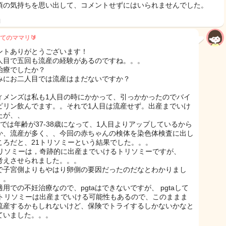
頃の気持ちを思い出して、コメントせずにはいられませんでした。
日
てのママリ🔰
ントありがとうございます！
人目で五回も流産の経験があるのですね。。。
治療でしたか？
みにお二人目では流産はまだないですか？
ィメンズは私も1人目の時にかかって、引っかかったのでバイ
ピリン飲んでます。。それで1人目は流産せず。出産までいけ
たが、、
目では年齢が37-38歳になって、1人目よりアップしているから
か、流産が多く、、今回の赤ちゃんの検体を染色体検査に出し
ころだと、21トリソミーという結果でした。。。
トリソミーは，奇跡的に出産までいけるトリソミーですが、
考えさせられました。。。
で子宮側よりもやはり卵側の要因だったのだなとわかりまし
。。
適用での不妊治療なので、pgtaはできないですが、 pgtaして
1トリソミーは出産までいける可能性もあるので、このままま
流産するかもしれないけど、保険でトライするしかないかなと
ていました。。。