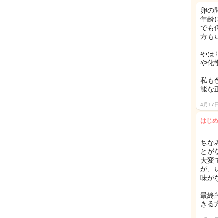
卵の
年齢
でも
方も
やは
や化
私も
能な
4月17
はじめ
ちな
とが
大変
が、
味が
最終
きる