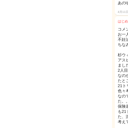
あの
4月11
はじめ
コメ
お一
不妊
ちな
杉ウ
アス
まし
2人
なの
たと
21
色々
なの
た。
保険
も2
た、
考え