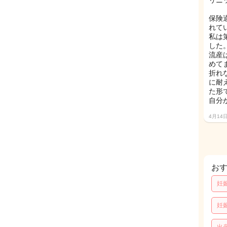
リニ
保険
れて
私は
した
流産
めて
折れ
に耐
た形
自分
4月14
お
妊
妊