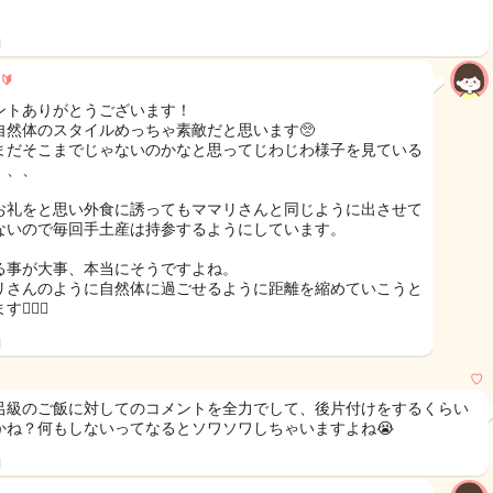
日
🔰
ントありがとうございます！
自然体のスタイルめっちゃ素敵だと思います🥺
まだそこまでじゃないのかなと思ってじわじわ様子を見ている
、、、
お礼をと思い外食に誘ってもママリさんと同じように出させて
ないので毎回手土産は持参するようにしています。
る事が大事、本当にそうですよね。
リさんのように自然体に過ごせるように距離を縮めていこうと
🙇🏻‍♀️
日
♡
呂級のご飯に対してのコメントを全力でして、後片付けをするくらい
かね？何もしないってなるとソワソワしちゃいますよね😭
日