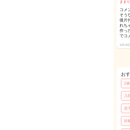
ままり
コメ
そう
後片
れち
作っ
でコ
3月19
お
2
入
息
妊