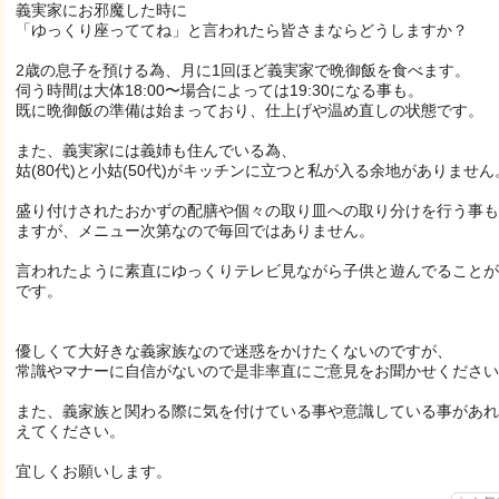
義実家にお邪魔した時に
「ゆっくり座っててね」と言われたら皆さまならどうしますか？
2歳の息子を預ける為、月に1回ほど義実家で晩御飯を食べます。
伺う時間は大体18:00〜場合によっては19:30になる事も。
既に晩御飯の準備は始まっており、仕上げや温め直しの状態です。
また、義実家には義姉も住んでいる為、
姑(80代)と小姑(50代)がキッチンに立つと私が入る余地がありません
盛り付けされたおかずの配膳や個々の取り皿への取り分けを行う事も
ますが、メニュー次第なので毎回ではありません。
言われたように素直にゆっくりテレビ見ながら子供と遊んでることが
です。
優しくて大好きな義家族なので迷惑をかけたくないのですが、
常識やマナーに自信がないので是非率直にご意見をお聞かせください
また、義家族と関わる際に気を付けている事や意識している事があれ
えてください。
宜しくお願いします。