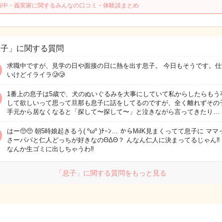
娠中・義実家に関するみんなの口コミ・体験談まとめ
息子」に関する質問
求職中ですが、見学の日や面接の日に熱を出す息子。 今日もそうです。仕
いけどイライラ🥲🥲
1番上の息子は5歳で、犬のぬいぐるみを大事にしていて私からしたらもう
して欲しいって思って旦那も息子に話をしてるのですが、全く離れずその
手元から居なくなると「探して〜探して〜」と泣きながら言ってきたり…
はー🥺︎🥺︎ 朝5時娘起きるう( ºωº )ﾁｰﾝ… からMilK見まくってて息子に マ
さーパパと仁人どっちが好きなのΘΔΘ？ んなん仁人に決まってるじゃん‼️
なんか生ゴミに出しちゃうわ‼️
「息子」に関する質問をもっと見る