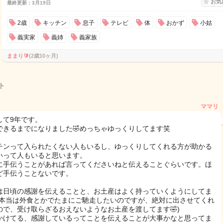
お気
最終更新：3月19日
2歳
キッチン
息子
テレビ
体
おかず
小姑
義実家
義姉
義家族
ままり🔰
(2歳10ヶ月)
ト
ママリ
して9年です。
できるまでになりました🤣めっちゃゆっくりしてます笑
チンって入られたくない人もいるし、ゆっくりしてくれる方が助かる
いって人もいると思います。
に手伝うことがあれば言ってくださいねと伝えることぐらいです。ほ
ど手伝うことないです。
は日頃の感謝を伝えることと、お土産はよく持っていくようにしてま
(本当は外食とかでたまにご馳走したいのですが、絶対に出させてくれ
ので、受け取らざるおえないようなお土産を渡してます🤣)
かけてる、感謝しているってことを伝えることが大事かなと思ってま