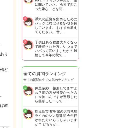
ebミーティングを夫が一緒
に聞いていた。 会社で起こ
った嫌なことを聞…
4
浮気の証拠を集めるために
バッグに忍ばせるGPSを探
しています。 おすすめ教え
てください。 音、…
5
子供はある程度大きくなっ
。
て離婚された方、いつまで
パパって言いましたか？ 離
あり
婚して今年の秋で…
殆ど
全ての質問ランキング
全ての質問の中で人気のランキング
1
仲里依紗 整形してますよ
ね？前の方が可愛かったの
。
に今怖いんですが整形した
ら整形したーって…
ば教
2
鹿児島市 黎明館の大恐竜展
ライカのシン恐竜展 今年行
かれた方いらっしゃいます
か？ どちらか…