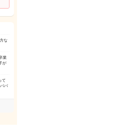
方な
卒業
子が
マって
 パパ