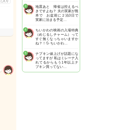
に入り
3
地震あと 帰省は控えるべ
きですよね？ 夫の実家が熊
本で お盆前に２泊3日で
実家に泊まる予定…
4
ちいかわの映画の入場特典
（めじるしチャーム）って
すぐ無くなっちゃいますか
ね？！💦 ちいかわ…
5
ナプキン値上げが話題にな
ってますが 私はミレーナ入
れてるからもう1年以上ナ
プキン買ってない…