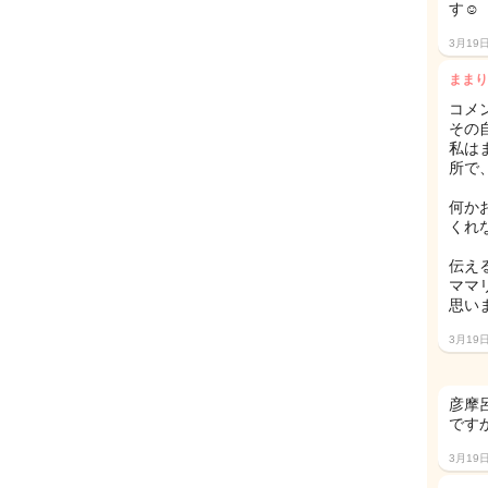
す☺️
3月19
ままり
コメ
その
私は
所で
何か
くれ
伝え
ママ
思います
3月19
彦摩
です
3月19