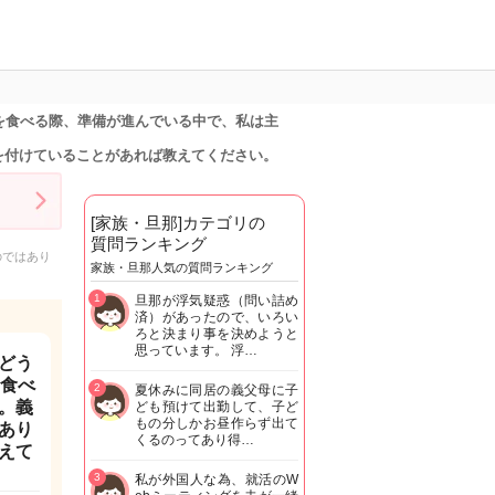
を食べる際、準備が進んでいる中で、私は主
を付けていることがあれば教えてください。
[家族・旦那]カテゴリの
質問ランキング
のではあり
家族・旦那人気の質問ランキング
1
旦那が浮気疑惑（問い詰め
済）があったので、いろい
ろと決まり事を決めようと
思っています。 浮…
どう
を食べ
2
夏休みに同居の義父母に子
。義
ども預けて出勤して、子ど
もの分しかお昼作らず出て
あり
くるのってあり得…
えて
3
私が外国人な為、就活のW