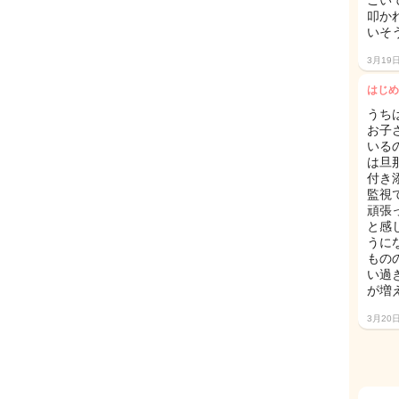
ごい
叩か
いそ
3月19
はじめ
うち
お子
いる
は旦
付き
監視
頑張
と感
うに
もの
い過
が増
3月20