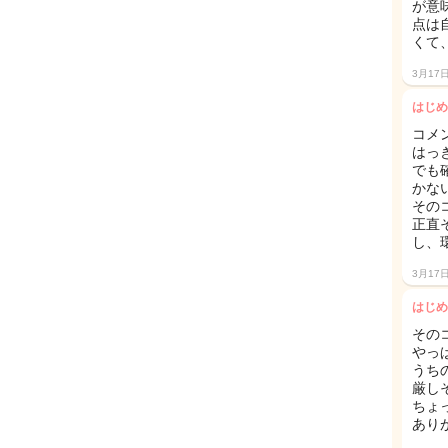
が意
点は
くて
3月17
はじめ
コメ
はっ
でも
かな
その
正直
し、
3月17
はじめ
その
やっ
うち
厳し
ちょ
あり