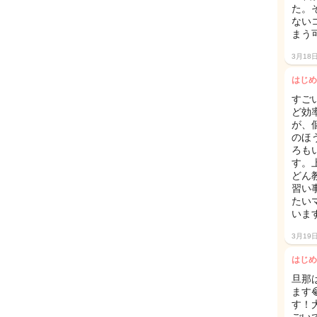
た。
ない
まう
3月18
はじめ
すご
ど効
が、
のほ
ろも
す。
どん
習い
たい
います
3月19
はじめ
旦那
ます
す！