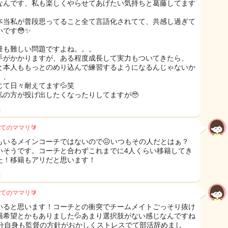
なんです、私も楽しくやらせてあげたい気持ちと葛藤してます
本当私が普段思ってること全て言語化されてて、共感し過ぎて
いです😳✨
量も難しい問題ですよね。。。
手がかかりますが、ある程度成長して実力もついてきたら、
と本人ももっとのめり込んで練習するようになるんじゃないか
、、
じて日々耐えてます💦笑
私の方が投げ出したくなったりしてますが🥹
日
てのママリ🔰
もいるメインコーチではないので😖いつもその人だとはぁ？
いそうです。コーチと合わずこれまでに4人くらい移籍してき
た！移籍もアリだと思います！
日
てのママリ🔰
いると思います！コーチとの衝突でチームメイトごっそり抜け
籍希望とかもありました💦あまり選択肢がない感じなんですね
自分自身も監督の方針がおかしくストレスでて部活辞めまし