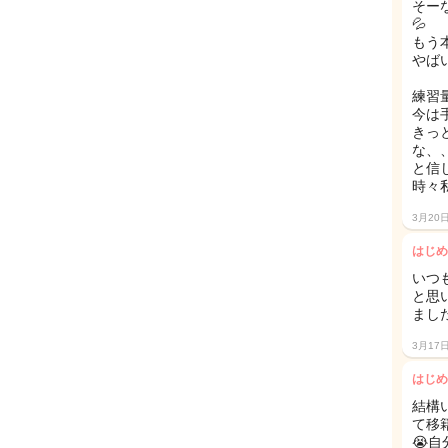
そー
💦
もう
やば
練習
今は
きっ
な、
と信
時々
3月20
はじめ
いつ
と思
まし
3月17
はじめ
結構
て移
😭