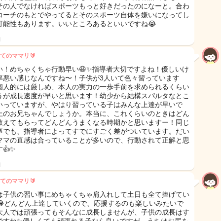
その人でなければスポーツもっと好きだったのになーと。合わ
コーチのもとでやってるとそのスポーツ自体を嫌いになってし
可能性もあります。いいところあるといいですね😭
日
てのママリ🔰
い！めちゃくちゃ行動早い😆✨️指導者大切ですよね！優しいけ
率悪い感じなんですね〜！子供が3人いて色々習っています
個人的には厳しめ、本人の実力の一歩手前を求められるくらい
うが成長速度が早いと思います！幼少から結構スパルタなとこ
いっていますが、やはり習っている子はみんな上達が早いで
上のお兄ちゃんでしょうか。本当に、これくらいのときはどん
教えてもらってどんどんうまくなる時期かと思いますー！同じ
事でも、指導者によってすでにすごく差がついています。だい
ママの直感は合っていることが多いので、行動されて正解と思
️✨️
日
てのママリ🔰
は子供の習い事にめちゃくちゃ肩入れして土日も全て捧げてい
😂どんどん上達していくので、応援するのも楽しいみたいで
大人では頑張ってもそんなに成長しませんが、子供の成長はす