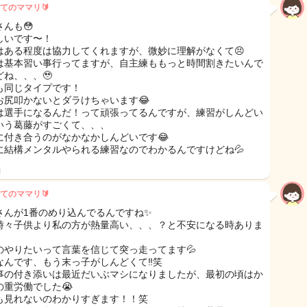
てのママリ🔰
さんも😳
しいです〜！
はある程度は協力してくれますが、微妙に理解がなくて😣
は基本習い事行ってますが、自主練ももっと時間割きたいんで
どね、、、🥹
も同じタイプです！
お尻叩かないとダラけちゃいます😂
は選手になるんだ！って頑張ってるんですが、練習がしんどい
いう葛藤がすごくて、、、
に付き合うのがなかなかしんどいです😂
に結構メンタルやられる練習なのでわかるんですけどね💦
日
てのママリ🔰
さんが1番のめり込んでるんですね✨
時々子供より私の方が熱量高い、、、？と不安になる時ありま
のやりたいって言葉を信じて突っ走ってます💦
なんです、もう末っ子がしんどくて‼️笑
事の付き添いは最近だいぶマシになりましたが、最初の頃はか
の重労働でした😭
も見れないのわかりすぎます！！笑