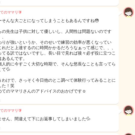
日
てのママリ🔰
ーそんな大ごとになってしまうこともあるんですね😳
らの先生は子供に対して優しいし、人間性は問題ないのです
、、
わりが強いというか、そのせいで練習の効率が悪くなってい
これだと上達するのに時間かかるだろうなぁって感じで、、、
ってる訳ではないですし、長い目で見れば後々必ず役に立つこ
はあるんです。
個人的に今すごく大切な時期で、そんな悠長なことも言ってら
て💦
うわけで、さっそく今日他のとこ調べて体験行ってみることに
した！笑
めてのママリさんのアドバイスのおかげです☺️
日
てのママリ🔰
ません、間違えて下にお返事してしまいました💦
日