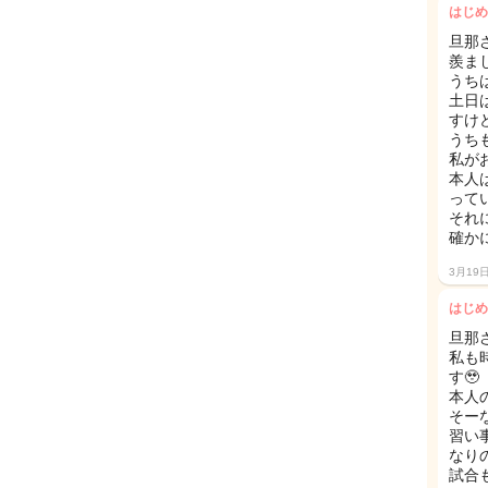
はじめ
旦那
羨ま
うち
土日
すけ
うち
私が
本人
って
それ
確か
3月19
はじめ
旦那
私も
す🥹
本人
そー
習い
なり
試合