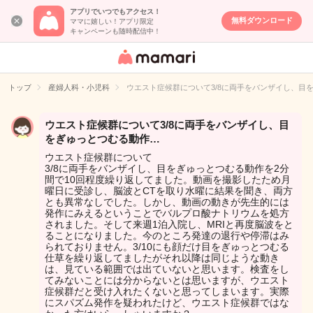
アプリでいつでもアクセス！
無料ダウンロード
ママに嬉しい！アプリ限定
キャンペーンも随時配信中！
女性専用匿名QA
アプリ・情報サ
トップ
産婦人科・小児科
ウエスト症候群について3/8に両手をバンザイし、目
イト
ウエスト症候群について3/8に両手をバンザイし、目
をぎゅっとつむる動作…
ウエスト症候群について
3/8に両手をバンザイし、目をぎゅっとつむる動作を2分
間で10回程度繰り返してました。動画を撮影したため月
曜日に受診し、脳波とCTを取り水曜に結果を聞き、両方
とも異常なしでした。しかし、動画の動きが先生的には
発作にみえるということでバルプロ酸ナトリウムを処方
されました。そして来週1泊入院し、MRIと再度脳波をと
ることになりました。今のところ発達の退行や停滞はみ
られておりません。3/10にも顔だけ目をぎゅっとつむる
仕草を繰り返してましたがそれ以降は同じような動き
は、見ている範囲では出ていないと思います。検査をし
てみないことには分からないとは思いますが、ウエスト
症候群だと受け入れたくないと思ってしまいます。実際
にスパズム発作を疑われたけど、ウエスト症候群ではな