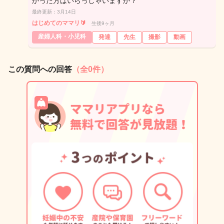
かった方はいらっしゃいますか？
最終更新：3月14日
はじめてのママリ🔰
生後9ヶ月
産婦人科・小児科
発達
先生
撮影
動画
この質問への回答
（全0件）