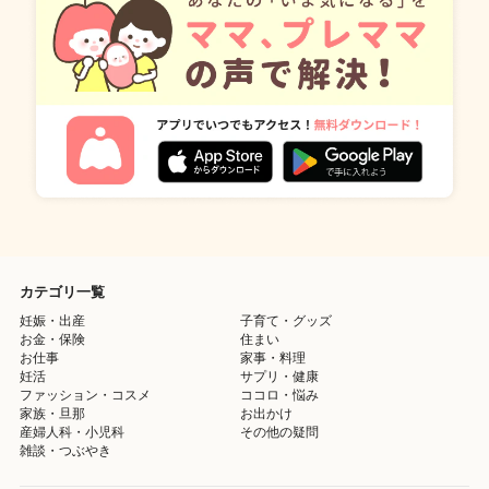
カテゴリ一覧
妊娠・出産
子育て・グッズ
お金・保険
住まい
お仕事
家事・料理
妊活
サプリ・健康
ファッション・コスメ
ココロ・悩み
家族・旦那
お出かけ
産婦人科・小児科
その他の疑問
雑談・つぶやき