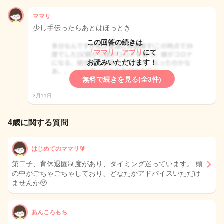
ママリ
少し手伝ったらあとはほっとき…
この回答の続きは
「ママリ」アプリ
にて
お読みいただけます！
無料で続きを見る(全3件)
3月11日
4歳に関する質問
はじめてのママリ🔰
第二子、育休退園制度があり、タイミング迷っています。 頭
の中がごちゃごちゃしており、どなたかアドバイスいただけ
ませんか🥹 …
あんころもち