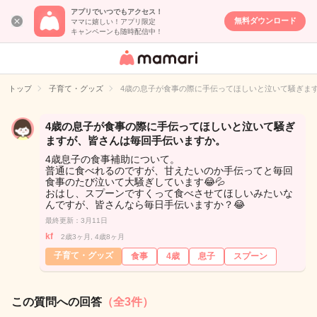
アプリでいつでもアクセス！
無料ダウンロード
ママに嬉しい！アプリ限定
キャンペーンも随時配信中！
女性専用匿名QA
アプリ・情報サ
トップ
子育て・グッズ
4歳の息子が食事の際に手伝ってほしいと泣いて騒ぎま
イト
4歳の息子が食事の際に手伝ってほしいと泣いて騒ぎ
ますが、皆さんは毎回手伝いますか。
4歳息子の食事補助について。
普通に食べれるのですが、甘えたいのか手伝ってと毎回
食事のたび泣いて大騒ぎしています😂💦
おはし、スプーンですくって食べさせてほしいみたいな
んですが、皆さんなら毎日手伝いますか？😂
最終更新：3月11日
kf
2歳3ヶ月, 4歳8ヶ月
子育て・グッズ
食事
4歳
息子
スプーン
この質問への回答
（全3件）