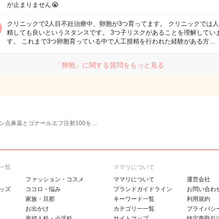
が止まりません😭
クリニックで2人目不妊治療中、卵胞が3つ育ってます。 クリニックでは
精しても良いというスタンスです。 3つ子リスクがあることを理解してい
す。 これまで3つ卵胞育っている中で人工授精を行われた経験がある方…
「卵胞」に関する質問をもっと見る
ン点鼻薬とゴナールエフ注射100を…
一覧
ママリについて
ファッション・コスメ
ママリについて
運営会社
ッズ
ココロ・悩み
ブランドガイドライン
お問い合わ
家族・旦那
キーワード一覧
利用規約
お出かけ
カテゴリ一一覧
プライバシ
産婦人科・小児科
サイトマップ
特定商取引