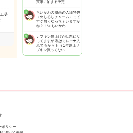
実家に泊まる予定…
4
ちいかわの映画の入場特典
人工受
（めじるしチャーム）って
ま
すぐ無くなっちゃいますか
ね？！💦 ちいかわ…
5
ナプキン値上げが話題にな
ってますが 私はミレーナ入
れてるからもう1年以上ナ
プキン買ってない…
せ
ーポリシー
法に基づく表記