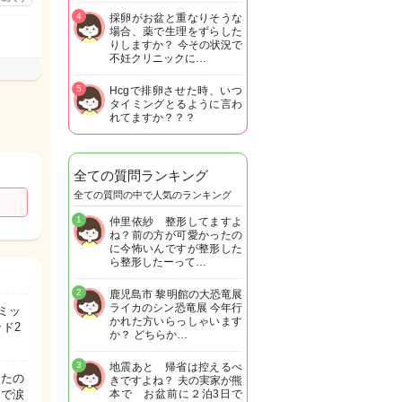
4
採卵がお盆と重なりそうな
場合、薬で生理をずらした
りしますか？ 今その状況で
不妊クリニックに…
5
Hcgで排卵させた時、いつ
タイミングとるように言わ
れてますか？？？
全ての質問ランキング
全ての質問の中で人気のランキング
1
仲里依紗 整形してますよ
ね？前の方が可愛かったの
に今怖いんですが整形した
ら整形したーって…
2
鹿児島市 黎明館の大恐竜展
ライカのシン恐竜展 今年行
ロミッ
かれた方いらっしゃいます
ッド2
か？ どちらか…
3
地震あと 帰省は控えるべ
きたの
きですよね？ 夫の実家が熊
りで涙
本で お盆前に２泊3日で