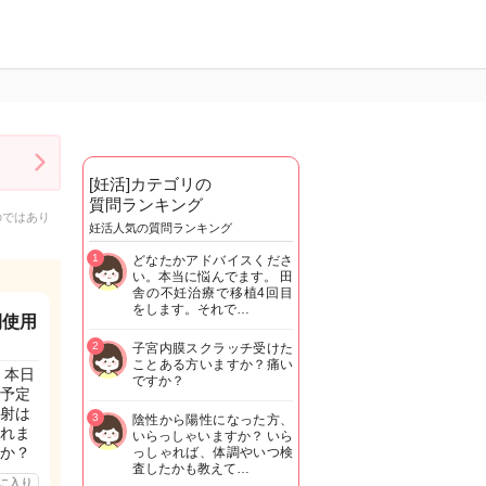
[妊活]カテゴリの
質問ランキング
のではあり
妊活人気の質問ランキング
1
どなたかアドバイスくださ
い。本当に悩んでます。 田
舎の不妊治療で移植4回目
をします。それで…
間使用
2
子宮内膜スクラッチ受けた
ことある方いますか？痛い
、本日
ですか？
予定
射は
3
陰性から陽性になった方、
れま
いらっしゃいますか？ いら
か？
っしゃれば、体調やいつ検
査したかも教えて…
に入り