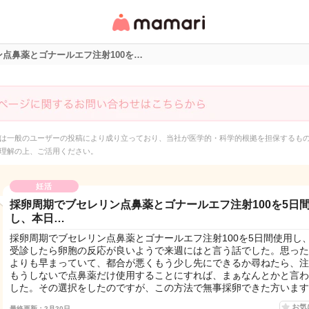
女性専用匿名QAアプ
リ・情報サイト
点鼻薬とゴナールエフ注射100を…
は一般のユーザーの投稿により成り立っており、当社が医学的・科学的根拠を担保するも
理解の上、ご活用ください。
妊活
採卵周期でブセレリン点鼻薬とゴナールエフ注射100を5日
し、本日…
採卵周期でブセレリン点鼻薬とゴナールエフ注射100を5日間使用し
受診したら卵胞の反応が良いようで来週にはと言う話でした。思った
よりも早まっていて、都合が悪くもう少し先にできるか尋ねたら、注
もうしないで点鼻薬だけ使用することにすれば、まぁなんとかと言わ
した。その選択をしたのですが、この方法で無事採卵できた方います
お気
最終更新：2月20日