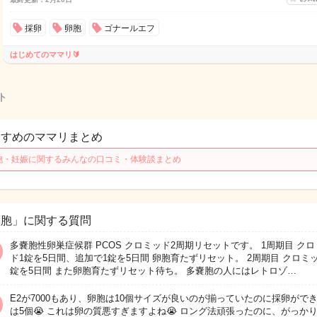
採卵
卵胞
ゴナールエフ
はじめてのママリ🔰
ト
すすめのママリまとめ
胞・妊娠に関するみんなの口コミ・体験談まとめ
卵胞」に関する質問
多嚢胞性卵巣症候群 PCOS クロミッド2周期リセットです。 1周期目 ク
ド1錠を5日間、追加で1錠を5日間 卵胞育たずリセット。 2周期目 クロミ
錠を5日間 また卵胞育たずリセット待ち。 多嚢胞の人にはレトロゾ…
E2が7000もあり、卵胞は10個サイズが良いのが揃っていたのに採卵がで
は5個😭 これは卵の質悪すぎますよね😭 ロング法頑張ったのに、がっか