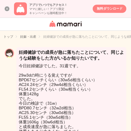
アプリでいつでもアクセス！
無料ダウンロード
ママに嬉しい！アプリ限定
キャンペーンも随時配信中！
女性専用匿名QA
アプリ・情報サ
トップ
妊娠・出産
妊婦健診での成長が急に落ちたことについて、同じような経
イト
妊婦健診での成長が急に落ちたことについて、同じよ
うな経験をした方がいるか知りたいです。
今日妊婦健診でした。31週です。
29w3dの時にうる覚えですが
BPD67センチくらい（30w5d相当くらい）
AC24.24センチ（29w4d相当くらい）
FL54.2センチくらい（30w相当くらい）
体重1428g
でした。
今日の検診で（31w）
BPD80.7センチ（32w2d相当）
AC25.30センチ（30w0d相当）
FL55.1センチ（30w5d相当）
体重1606g（30w6d相当）
と成長速度が急に落ちました。