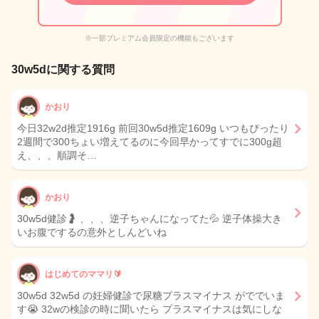
※一部プレミアム会員限定の機能もございます
30w5dに関する質問
かおり
今日32w2d推定1916g 前回30w5d推定1609g いつもぴったり
2週間で300ちょい増えてるのに今回早かってすでに300g超
え、、、順調そ…
かおり
30w5d健診🤰 、、、逆子ちゃんになってた💦 逆子体操大き
いお腹でするの意外としんどいね
はじめてのママリ🔰
30w5d 32w5d の妊婦健診で尿糖プラスマイナス がででいま
す😭 32wの検診の時に聞いたら プラスマイナスは気にしな