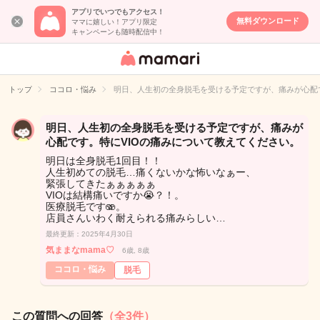
アプリでいつでもアクセス！
無料ダウンロード
ママに嬉しい！アプリ限定
キャンペーンも随時配信中！
女性専用匿名QA
アプリ・情報サ
トップ
ココロ・悩み
明日、人生初の全身脱毛を受ける予定ですが、痛みが心配
イト
明日、人生初の全身脱毛を受ける予定ですが、痛みが
心配です。特にVIOの痛みについて教えてください。
明日は全身脱毛1回目！！
人生初めての脱毛…痛くないかな怖いなぁー、
緊張してきたぁぁぁぁぁ
VIOは結構痛いですか😭？！。
医療脱毛です🫨。
店員さんいわく耐えられる痛みらしい…
最終更新：2025年4月30日
気ままなmama♡
6歳, 8歳
ココロ・悩み
脱毛
この質問への回答
（全3件）