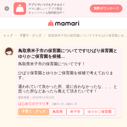
アプリでいつでもアクセス！
無料ダウンロード
ママに嬉しい！アプリ限定
キャンペーンも随時配信中！
女性専用匿名QA
アプリ・情報サ
トップ
子育て・グッズ
鳥取県米子市の保育園についてです!ひばり保育園とゆ…
イト
鳥取県米子市の保育園についてです!ひばり保育園と
ゆりかご保育園を候補…
鳥取県米子市の保育園についてです！
ひばり保育園とゆりかご保育園を候補で考えておりま
す。
通われていて良かった所、逆に合わなかったな、、、と
思った所などあったら教えて頂きたいです！
最終更新：2024年11月13日
はじめてのママリ🔰
2歳3ヶ月, 4歳4ヶ月
子育て・グッズ
鳥取県
米子市
ゆりかご保育園