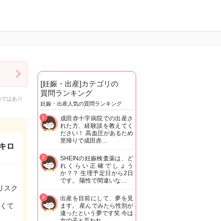
[妊娠・出産]カテゴリの
質問ランキング
のではあり
妊娠・出産人気の質問ランキング
1
成田赤十字病院での出産さ
れた方、経験談を教えてく
ださい！ 高血圧があるため
里帰りで成田赤…
9キロ
2
SHEINの妊娠検査薬は、ど
れくらい正確でしょう
か？？ 生理予定日から2日
です。 陽性で間違いな…
リスク
3
出産を目前にして、夢を見
くて
ます。 産んでみたら性別が
違ったという夢です笑 今は
女の子と言われ…