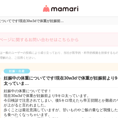
女性専用匿名QAアプ
リ・情報サイト
ついてです!現在30w3dで体重が妊娠前…
は一般のユーザーの投稿により成り立っており、当社が医学的・科学的根拠を担保するも
理解の上、ご活用ください。
妊娠・出産
妊娠中の体重についてです!現在30w3dで体重が妊娠前より
太っていま…
妊娠中の体重についてです！
現在30w3dで体重が妊娠前より9キロ太っています。
今日検診で注意されてしまい、後5キロ増えたら帝王切開とか難産の
が上がると言われました。
歩くことは最近意識していますが、甘いものやご飯の量など我慢した
も食べたくなっちゃいます。