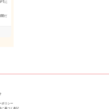
PTに
切開だ
せ
ーポリシー
法に基づく表記