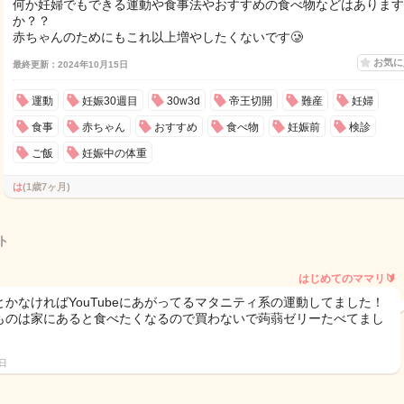
何か妊婦でもできる運動や食事法やおすすめの食べ物などはあります
か？？
赤ちゃんのためにもこれ以上増やしたくないです🥲
お気
最終更新：2024年10月15日
運動
妊娠30週目
30w3d
帝王切開
難産
妊婦
食事
赤ちゃん
おすすめ
食べ物
妊娠前
検診
ご飯
妊娠中の体重
は
(1歳7ヶ月)
ト
はじめてのママリ🔰
とかなければYouTubeにあがってるマタニティ系の運動してました！
ものは家にあると食べたくなるので買わないで蒟蒻ゼリーたべてまし
5日