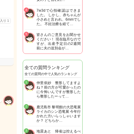
4
7w3dで心拍確認はできま
した。 しかし、赤ちゃんが
小さめと言われ、6mmでし
に入り
1
た。 不妊治療を経て…
5
皆さんのご意見をお聞かせ
ください！ 現在臨月なので
すが、出産予定日の2週間
前に夫の送別会が…
全ての質問ランキング
全ての質問の中で人気のランキング
1
仲里依紗 整形してますよ
ね？前の方が可愛かったの
に今怖いんですが整形した
ら整形したーって…
2
鹿児島市 黎明館の大恐竜展
ライカのシン恐竜展 今年行
かれた方いらっしゃいます
か？ どちらか…
3
地震あと 帰省は控えるべ