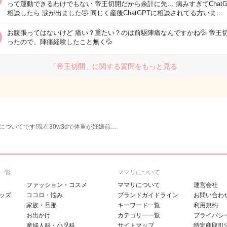
って運動できるわけでもない 帝王切開だから余計に先… 病みすぎてChatG
相談したら 涙が出ました🤣 同じく産後ChatGPTに相談されてる方いま…
お腹張ってはないけど 痛い？重たい？のは前駆陣痛なんですかね💦 帝王
ったので、陣痛経験したこと無く💦
「帝王切開」に関する質問をもっと見る
についてです!現在30w3dで体重が妊娠前…
一覧
ママリについて
ファッション・コスメ
ママリについて
運営会社
ッズ
ココロ・悩み
ブランドガイドライン
お問い合わ
家族・旦那
キーワード一覧
利用規約
お出かけ
カテゴリ一一覧
プライバシ
産婦人科・小児科
サイトマップ
特定商取引