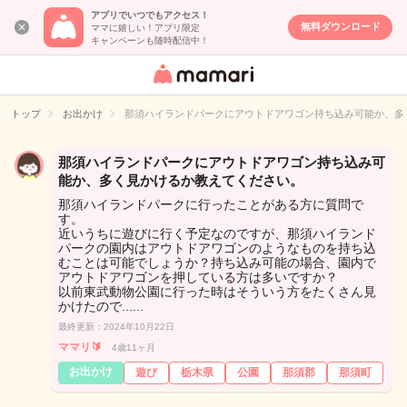
アプリでいつでもアクセス！
無料ダウンロード
ママに嬉しい！アプリ限定
キャンペーンも随時配信中！
女性専用匿名QA
アプリ・情報サ
トップ
お出かけ
那須ハイランドパークにアウトドアワゴン持ち込み可能か、多
イト
那須ハイランドパークにアウトドアワゴン持ち込み可
能か、多く見かけるか教えてください。
那須ハイランドパークに行ったことがある方に質問で
す。
近いうちに遊びに行く予定なのですが、那須ハイランド
パークの園内はアウトドアワゴンのようなものを持ち込
むことは可能でしょうか？持ち込み可能の場合、園内で
アウトドアワゴンを押している方は多いですか？
以前東武動物公園に行った時はそういう方をたくさん見
かけたので......
最終更新：2024年10月22日
ママリ🔰
4歳11ヶ月
お出かけ
遊び
栃木県
公園
那須郡
那須町