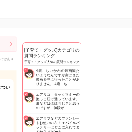
[子育て・グッズ]カテゴリの
質問ランキング
のではあり
子育て・グッズ人気の質問ランキング
1
4歳、ちいかわの映画観た
いようなんですが実はまだ
映画を見に行ったことがあ
りません。 4歳、ち…
につい
2
エアリコ、タックマミーの
抱っこ紐で迷っています。
形などはほほ同じ？と思う
のですが、値段が…
3
エアラブなどのファンシー
トお使いの方！ モバイルバ
ッテリーはどこに入れてま
すか？ ベビーカ…