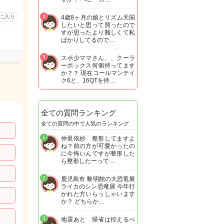
に入り
4
4歳8ヶ月の娘とリズム天国
したいと思って買ったので
すが思ったより難しくて私
ばかりしてるので…
5
スポ少ママさん、、クーラ
ーボックス何個持ってます
か？？ 現在コールマンテイ
ク6と、16QTを持…
全ての質問ランキング
全ての質問の中で人気のランキング
1
仲里依紗 整形してますよ
ね？前の方が可愛かったの
に今怖いんですが整形した
ら整形したーって…
2
鹿児島市 黎明館の大恐竜展
ライカのシン恐竜展 今年行
かれた方いらっしゃいます
か？ どちらか…
3
地震あと 帰省は控えるべ