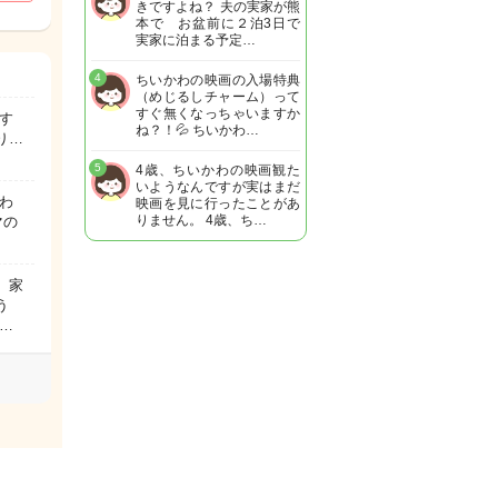
きですよね？ 夫の実家が熊
本で お盆前に２泊3日で
実家に泊まる予定…
4
ちいかわの映画の入場特典
（めじるしチャーム）って
すぐ無くなっちゃいますか
す
ね？！💦 ちいかわ…
り…
5
4歳、ちいかわの映画観た
いようなんですが実はまだ
わ
映画を見に行ったことがあ
りません。 4歳、ち…
マの
。家
う
…