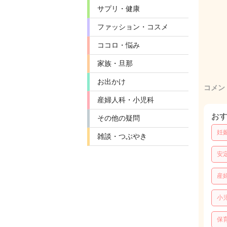
サプリ・健康
ファッション・コスメ
ココロ・悩み
家族・旦那
お出かけ
コメン
産婦人科・小児科
お
その他の疑問
妊
雑談・つぶやき
安
産
小
保