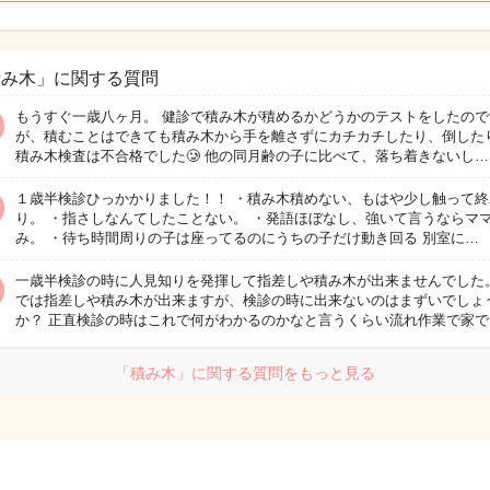
積み木」に関する質問
もうすぐ一歳八ヶ月。 健診で積み木が積めるかどうかのテストをしたので
が、積むことはできても積み木から手を離さずにカチカチしたり、倒した
積み木検査は不合格でした🥲 他の同月齢の子に比べて、落ち着きないし…
１歳半検診ひっかかりました！！ ・積み木積めない、もはや少し触って終
り。 ・指さしなんてしたことない。 ・発語ほぼなし、強いて言うならマ
み。 ・待ち時間周りの子は座ってるのにうちの子だけ動き回る 別室に…
一歳半検診の時に人見知りを発揮して指差しや積み木が出来ませんでした
では指差しや積み木が出来ますが、検診の時に出来ないのはまずいでしょ
か？ 正直検診の時はこれで何がわかるのかなと言うくらい流れ作業で家で
「積み木」に関する質問をもっと見る