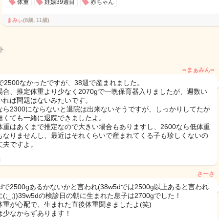
体重
妊娠39週目
赤ちゃん
まみぃ
(8歳, 11歳)
ト
∞まぁみん∞
週で2500なかったですが、38週で産まれました。
場合、推定体重より少なく2070gで一晩保育器入りましたが、週数い
いれば問題はないみたいです。
なら2300にならないと退院は出来ないそうですが、しっかりしてたか
無くても一緒に退院できましたよ。
体重はあくまで推定なので大きい場合もありますし、2600なら低体重
もなりませんし、最近はそれくらいで産まれてくる子も珍しくないの
丈夫ですよ。
日
さーさ
5dで2500gあるかないかと言われ(38w5dでは2500g以上あると言われ
(;_;))39w5dの検診日の朝に生まれた息子は2700gでした！
体重が心配で、生まれた直後体重聞きましたよ(笑)
は少なからずあります！