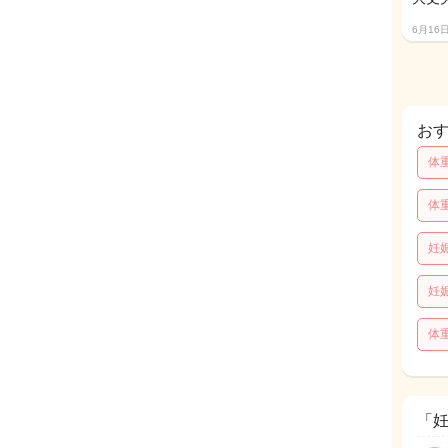
6月16
お
体
体
妊
妊
体
「妊