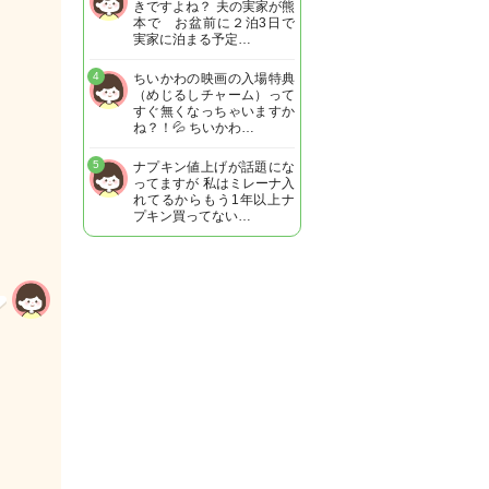
きですよね？ 夫の実家が熊
本で お盆前に２泊3日で
実家に泊まる予定…
4
ちいかわの映画の入場特典
（めじるしチャーム）って
すぐ無くなっちゃいますか
ね？！💦 ちいかわ…
5
ナプキン値上げが話題にな
ってますが 私はミレーナ入
れてるからもう1年以上ナ
プキン買ってない…