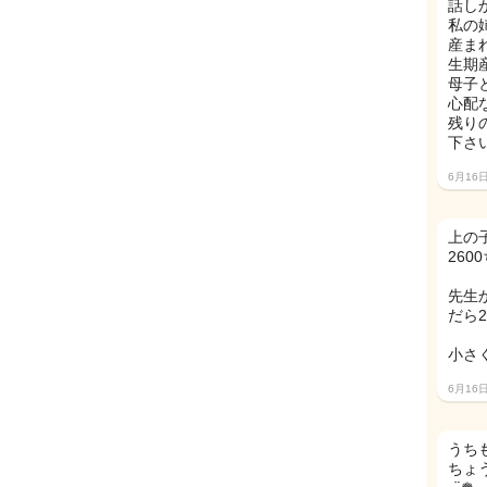
話し
私の姉
産ま
生期
母子
心配
残り
下さい
6月16
上の
260
先生
だら2
小さ
6月16
うち
ちょ