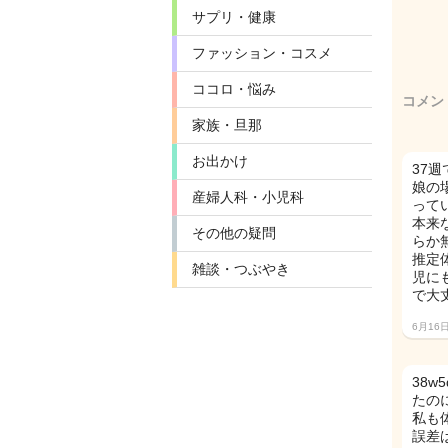
サプリ・健康
ファッション・コスメ
ココロ・悩み
コメン
家族・旦那
お出かけ
37
娘の
産婦人科・小児科
って
本来
その他の疑問
らか
推定
雑談・つぶやき
児に
で大
6月16
38w
たのに
私も
誤差