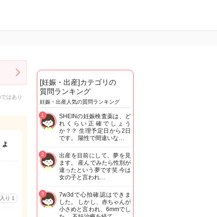
[妊娠・出産]カテゴリの
質問ランキング
のではあり
妊娠・出産人気の質問ランキング
1
SHEINの妊娠検査薬は、ど
れくらい正確でしょう
か？？ 生理予定日から2日
です。 陽性で間違いな…
しょ
2
出産を目前にして、夢を見
ます。 産んでみたら性別が
違ったという夢です笑 今は
女の子と言われ…
3
7w3dで心拍確認はできま
に入り
1
した。 しかし、赤ちゃんが
小さめと言われ、6mmでし
た。 不妊治療を経て…