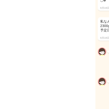
◡̈❁
6月16
私な
230
予定
6月16