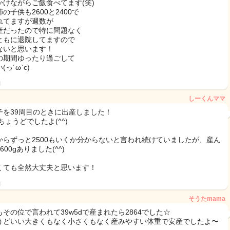
かけながらご飯食べてます(笑)
の子供も2600と2400で
れてますが週数が
産だったので特に問題なく
ともに退院してますので
ないと思います！
の期間ゆったり過ごして
(っ´ω`c)
日
しーくんママ
子を39周目のときに出産しました！
0ちょうどでしたよ(^^)
からずっと2500もいくか分からないと言われ続けていましたが、産ん
600gありました(^^)
くても全然大丈夫と思います！
日
そうたmama
もその位で言われて39w5dで産まれたら2864でした☆
うどいい大きくもなく小さくもなく産みやすい体重で安産でしたよ〜