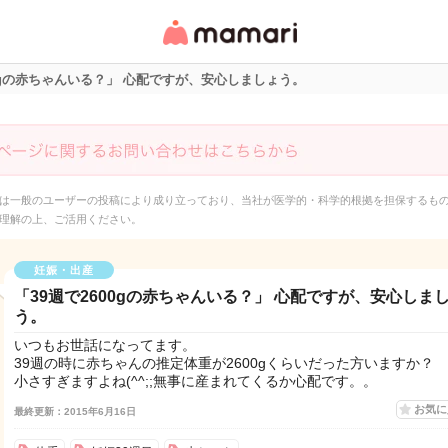
女性専用匿名QAアプ
リ・情報サイト
00gの赤ちゃんいる？」 心配ですが、安心しましょう。
は一般のユーザーの投稿により成り立っており、当社が医学的・科学的根拠を担保するも
理解の上、ご活用ください。
妊娠・出産
「39週で2600gの赤ちゃんいる？」 心配ですが、安心しま
う。
いつもお世話になってます。
39週の時に赤ちゃんの推定体重が2600gくらいだった方いますか？
小さすぎますよね(^^;;無事に産まれてくるか心配です。。
お気
最終更新：2015年6月16日