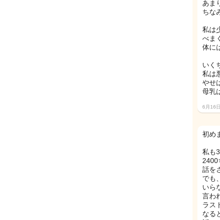
あまり
ちな
私は
べま
体に
いく
私は
やせ
母乳
6月16
初めま
私も
24
話をさ
でも
いら
言われ
ラス
なる