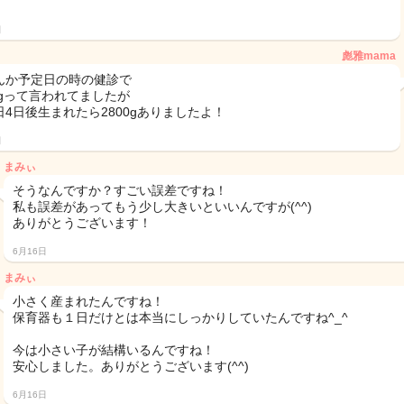
日
彪雅mama
んか予定日の時の健診で
0gって言われてましたが
日4日後生まれたら2800gありましたよ！
日
まみぃ
そうなんですか？すごい誤差ですね！
私も誤差があってもう少し大きいといいんですが(^^)
ありがとうございます！
6月16日
まみぃ
小さく産まれたんですね！
保育器も１日だけとは本当にしっかりしていたんですね^_^
今は小さい子が結構いるんですね！
安心しました。ありがとうございます(^^)
6月16日