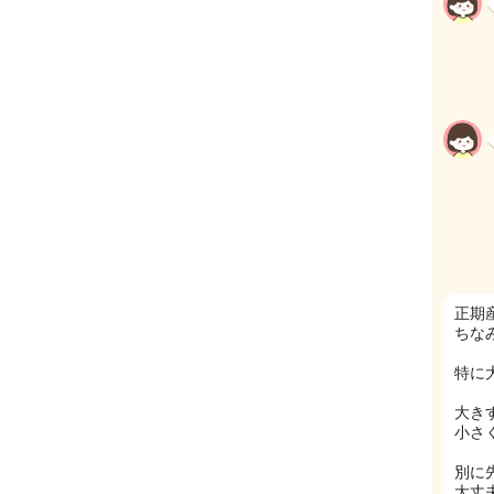
正期
ちなみ
特に
大き
小さ
別に
大丈