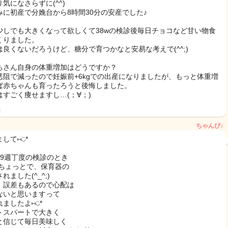
気になさらずに(^^)
みに初産で分娩台から8時間30分の安産でした♪
少しでも大きくなって欲しくて38wの検診後毎日チョコなど甘い物食
くりました。
は良くないだろうけど、糖分で育つかなと安易な考えで(^^;)
ちさん自身の体重増加はどうですか？
悪阻で減ったので妊娠前+6kgでの出産になりましたが、もっと体重増
ば赤ちゃんも育ったろうと後悔しました。
はすごく痩せますし…(；∀；)
日
ちゃんぴ♪
して⑅◡̈*
39週丁度の検診のとき
00ちょっとで、保育器の
れました(^_^;)
、誤差もあるので心配は
ないと思いますって
ましたよ⑅◡̈*
トスパートで大きく
と信じて毎日美味しく