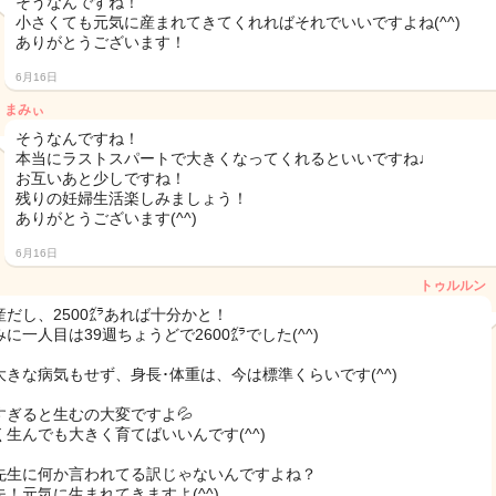
そうなんですね！
小さくても元気に産まれてきてくれればそれでいいですよね(^^)
ありがとうございます！
6月16日
まみぃ
そうなんですね！
本当にラストスパートで大きくなってくれるといいですね♩
お互いあと少しですね！
残りの妊婦生活楽しみましょう！
ありがとうございます(^^)
6月16日
トゥルルン
産だし、2500㌘あれば十分かと！
に一人目は39週ちょうどで2600㌘でした(^^)
大きな病気もせず、身長･体重は、今は標準くらいです(^^)
すぎると生むの大変ですよ💦
く生んでも大きく育てばいいんです(^^)
先生に何か言われてる訳じゃないんですよね？
夫！元気に生まれてきますよ(^^)