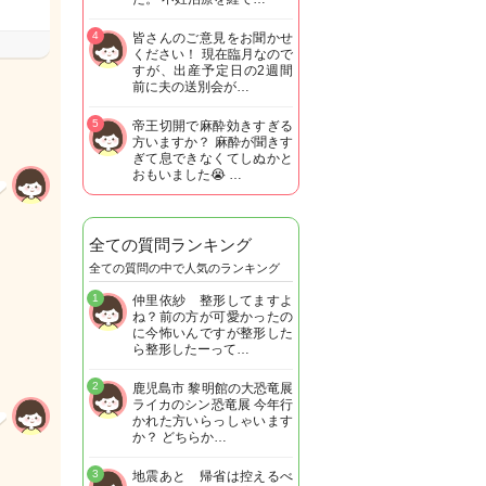
4
皆さんのご意見をお聞かせ
ください！ 現在臨月なので
すが、出産予定日の2週間
前に夫の送別会が…
5
帝王切開で麻酔効きすぎる
方いますか？ 麻酔が聞きす
ぎて息できなくてしぬかと
おもいました😭 …
全ての質問ランキング
全ての質問の中で人気のランキング
1
仲里依紗 整形してますよ
ね？前の方が可愛かったの
に今怖いんですが整形した
ら整形したーって…
2
鹿児島市 黎明館の大恐竜展
ライカのシン恐竜展 今年行
かれた方いらっしゃいます
か？ どちらか…
3
地震あと 帰省は控えるべ