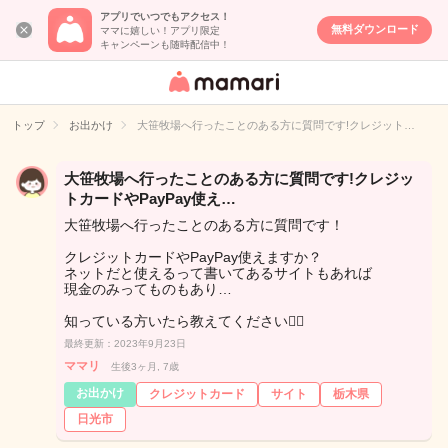
アプリでいつでもアクセス！
無料ダウンロード
ママに嬉しい！アプリ限定
キャンペーンも随時配信中！
女性専用匿名QA
アプリ・情報サ
トップ
お出かけ
大笹牧場へ行ったことのある方に質問です!クレジット…
イト
大笹牧場へ行ったことのある方に質問です!クレジッ
トカードやPayPay使え…
大笹牧場へ行ったことのある方に質問です！
クレジットカードやPayPay使えますか？
ネットだと使えるって書いてあるサイトもあれば
現金のみってものもあり…
知っている方いたら教えてください🙇‍♀️
最終更新：2023年9月23日
ママリ
生後3ヶ月, 7歳
お出かけ
クレジットカード
サイト
栃木県
日光市