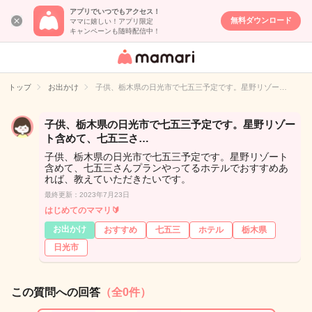
アプリでいつでもアクセス！
無料ダウンロード
ママに嬉しい！アプリ限定
キャンペーンも随時配信中！
女性専用匿名QA
アプリ・情報サ
トップ
お出かけ
子供、栃木県の日光市で七五三予定です。星野リゾー…
イト
子供、栃木県の日光市で七五三予定です。星野リゾー
ト含めて、七五三さ…
子供、栃木県の日光市で七五三予定です。星野リゾート
含めて、七五三さんプランやってるホテルでおすすめあ
れば、教えていただきたいです。
最終更新：2023年7月23日
はじめてのママリ🔰
お出かけ
おすすめ
七五三
ホテル
栃木県
日光市
この質問への回答
（全0件）