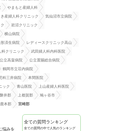
院
やまもと産婦人科
さき産婦人科クリニック
気仙沼市立病院
ック
岩沼クリニック
横山病院
山形済生病院
レディースクリニック高山
人科クリニック
武田婦人科内科医院
公立高畠病院
公立置賜総合病院
鶴岡市立荘内病院
児科三井病院
本間医院
ニック
青山医院
上山産婦人科医院
磐井郡
上都賀郡
鳩ヶ谷市
鹿本郡
宮崎郡
全ての質問ランキング
全ての質問の中で人気のランキング
じ悩みを