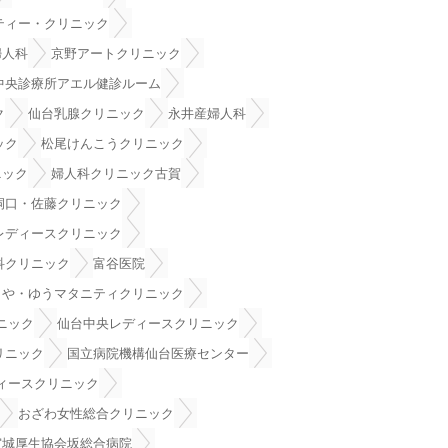
ティー・クリニック
婦人科
京野アートクリニック
中央診療所アエル健診ルーム
ク
仙台乳腺クリニック
永井産婦人科
ック
松尾けんこうクリニック
ニック
婦人科クリニック古賀
洞口・佐藤クリニック
レディースクリニック
科クリニック
富谷医院
らや・ゆうマタニティクリニック
ニック
仙台中央レディースクリニック
リニック
国立病院機構仙台医療センター
ディースクリニック
おざわ女性総合クリニック
宮城厚生協会坂総合病院