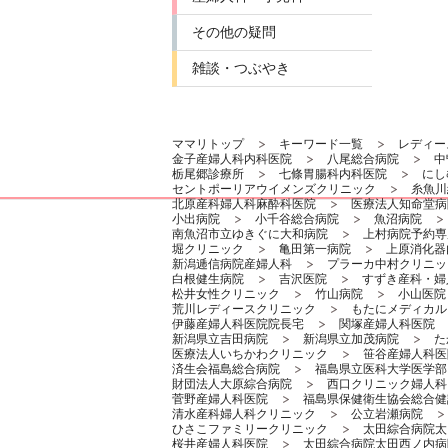
その他の疑問
雑談・つぶやき
ママリトップ
キーワード一覧
レディー
金子産婦人科内科医院
八尾総合病院
中
栃尾郷診療所
七條胃腸科内科医院
にし
セントポーリアウイメンズクリニック
糸魚川
北原産科婦人科麻酔科医院
医療法人知命堂病
小出病院
小千谷総合病院
魚沼病院
南魚沼市立ゆきぐに大和病院
上村病院予約専
堀クリニック
亀田第一病院
上原消化器
新潟逓信病院産婦人科
プラーカ中村クリニッ
白根健生病院
吉沢医院
すずき産科・婦
松井女性クリニック
竹山病院
小山医院
荒川レディースクリニック
もたにメディカル
伊藤産婦人科医院院長宅
関塚産婦人科医院
新潟県立吉田病院
新潟県立加茂病院
た
医療法人いちかわクリニック
笹谷産婦人科医
済生会福島総合病院
福島県立医科大学医学部
財団法人大原綜合病院
西口クリニック婦人科
菅野産婦人科医院
福島県保健衛生協会総合健
清水産科婦人科クリニック
公立岩瀬病院
ひさこファミリークリニック
太田綜合病院太
桜井産婦人科医院
太田綜合病院太田西ノ内病