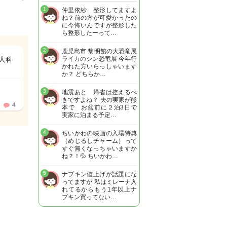
1
仲里依紗 整形してますよ
ね？前の方が可愛かったの
に今怖いんですが整形した
ら整形したーって…
2
鹿児島市 黎明館の大恐竜展
人科
ライカのシン恐竜展 今年行
かれた方いらっしゃいます
か？ どちらか…
3
地震あと 帰省は控えるべ
きですよね？ 夫の実家が熊
4
本で お盆前に２泊3日で
実家に泊まる予定…
4
ちいかわの映画の入場特典
（めじるしチャーム）って
すぐ無くなっちゃいますか
ね？！💦 ちいかわ…
5
ナプキン値上げが話題にな
ってますが 私はミレーナ入
れてるからもう1年以上ナ
プキン買ってない…