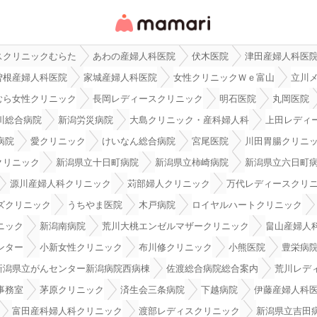
女性専用匿名QAアプ
リ・情報サイト
スクリニックむらた
あわの産婦人科医院
伏木医院
津田産婦人科医
曽根産婦人科医院
家城産婦人科医院
女性クリニックＷｅ富山
立川
むら女性クリニック
長岡レディースクリニック
明石医院
丸岡医院
川総合病院
新潟労災病院
大島クリニック・産科婦人科
上田レディ
病院
愛クリニック
けいなん総合病院
宮尾医院
川田胃腸クリニ
クリニック
新潟県立十日町病院
新潟県立柿崎病院
新潟県立六日町
源川産婦人科クリニック
苅部婦人クリニック
万代レディースクリ
ズクリニック
うちやま医院
木戸病院
ロイヤルハートクリニック
ニック
新潟南病院
荒川大桃エンゼルマザークリニック
畠山産婦人
ンター
小新女性クリニック
布川修クリニック
小熊医院
豊栄病
新潟県立がんセンター新潟病院西病棟
佐渡総合病院総合案内
荒川レデ
事務室
茅原クリニック
済生会三条病院
下越病院
伊藤産婦人科
富田産科婦人科クリニック
渡部レディスクリニック
新潟県立吉田