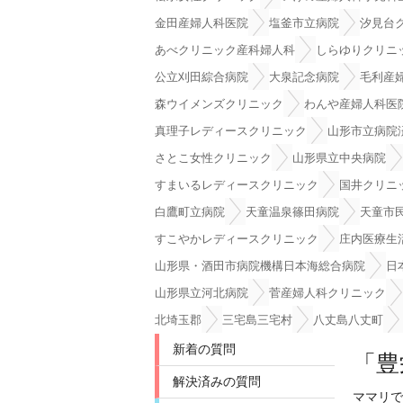
金田産婦人科医院
塩釜市立病院
汐見台
あべクリニック産科婦人科
しらゆりクリニ
公立刈田綜合病院
大泉記念病院
毛利産
森ウイメンズクリニック
わんや産婦人科医
真理子レディースクリニック
山形市立病院
さとこ女性クリニック
山形県立中央病院
すまいるレディースクリニック
国井クリニ
白鷹町立病院
天童温泉篠田病院
天童市
すこやかレディースクリニック
庄内医療生
山形県・酒田市病院機構日本海総合病院
日
山形県立河北病院
菅産婦人科クリニック
北埼玉郡
三宅島三宅村
八丈島八丈町
新着の質問
「豊
解決済みの質問
ママリで