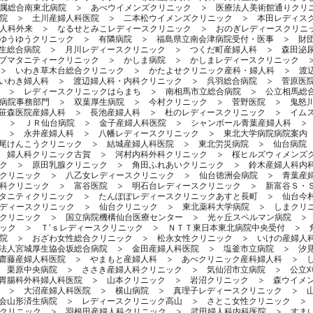
属総合南東北病院
あべウイメンズクリニック
医療法人美術館通りクリ
院
土川産婦人科医院
二本松ウイメンズクリニック
本田レディス
人科外来
なるせとみこレディースクリニック
おのぎレディースクリニ
ゆうゆうクリニック
有隣病院
福島県立南会津病院受付・医事
財
生総合病院
月川レディースクリニック
つくだ町産婦人科
森田泌
ブマタニティークリニック
かしま病院
かしまレディースクリニック
いわき草木台総合クリニック
かたよせクリニック産科・婦人科
渡
いわき婦人科
渡辺婦人科・内科クリニック
呉羽総合病院
菅原医
レディースクリニックはらまち
南相馬市立総合病院
公立相馬総
病院事務部門
双葉厚生病院
今村クリニック
菅野医院
鬼怒
笹森医院産婦人科
長池産婦人科
杜のレディースクリニック
イム
ＪＲ仙台病院
金子産婦人科医院
シャンボール青葉産婦人科
永井産婦人科
八幡レディースクリニック
東北大学病院病院案内
尾けんこうクリニック
結城産婦人科医院
東北労災病院
仙台病院
婦人科クリニック古賀
河村内科外科クリニック
桜ヒルズウィメンズ
ク
原田乳腺クリニック
角田ふれあいクリニック
鈴木産婦人科内
クリニック
八乙女レディースクリニック
仙台徳洲会病院
青葉産
科クリニック
富谷医院
明石台レディースクリニック
新富谷Ｓ・
タニティクリニック
たんぽぽレディースクリニックあすと長町
仙台今
ディースクリニック
仙台クリニック
東北薬科大学病院
しまクリ
クリニック
国立病院機構仙台医療センター
光ヶ丘スペルマン病院
ック
Ｔ’ｓレディースクリニック
ＮＴＴ東日本東北病院中央受付
院
おざわ女性総合クリニック
松永女性クリニック
いけの産婦人
法人宮城厚生協会坂総合病院
金田産婦人科医院
塩釜市立病院
汐
齋藤産婦人科医院
やまもと産婦人科
あべクリニック産科婦人科
栗原中央病院
ささき産婦人科クリニック
気仙沼市立病院
公立
胃腸科外科婦人科医院
山本クリニック
岩沼クリニック
森ウイメ
大沼産婦人科医院
横山病院
真理子レディースクリニック
会山形済生病院
レディースクリニック高山
さとこ女性クリニック
クリニック
羽根田産婦人科クリニック
武田婦人科内科医院
すま