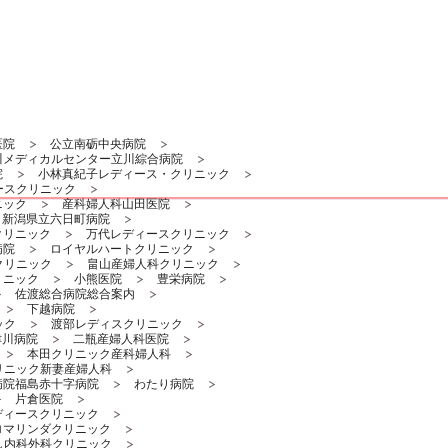
医院
公立南砺中央病院
川メディカルセンター立川綜合病院
院
小林真紀子レディース・クリニック
ースクリニック
ニック
産科婦人科山田医院
新潟県立六日町病院
クリニック
万代レディースクリニック
病院
ロイヤルハートクリニック
クリニック
畠山産婦人科クリニック
リニック
小熊医院
豊栄病院
佐渡総合病院総合案内
下越病院
ック
渡部レディスクリニック
津川病院
二瓶産婦人科医院
本田クリニック産科婦人科
リニック新妻産婦人科
病院福島赤十字病院
わたり病院
片倉医院
ディースクリニック
ロマリンダクリニック
し内科外科クリニック