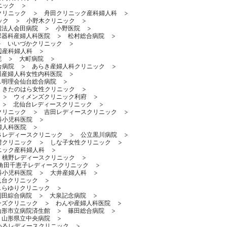
ニック
クリニック
舟田クリニック産科婦人科
ック
小野木クリニック
団法人会田病院
小野医院
尿器科産婦人科医院
松村総合病院
いいづかクリニック
辺産科婦人科
院
大町病院
合病院
あらき産婦人科クリニック
川産婦人科女性内科医院
ス明理会仙台総合病院
きたのはら女性クリニック
ウィメンズクリニック利府
北仙台レディースクリニック
クリニック
吉田レディースクリニック
科小児科医院
婦人科医院
Ｓレディースクリニック
公立黒川病院
村クリニック
しな子女性クリニック
ニック産科婦人科
桃野レディースクリニック
角田千恵子レディースクリニック
科小児科医院
大井産婦人科
見台クリニック
しらゆりクリニック
刈田綜合病院
大泉記念病院
ンズクリニック
わんや産婦人科医院
山形市立病院済生館
篠田総合病院
山形県立中央病院
いるレディースクリニック