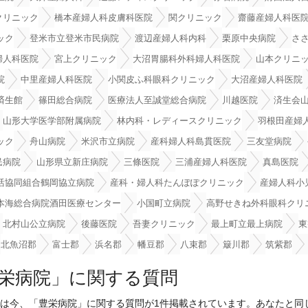
クリニック
橋本産婦人科皮膚科医院
関クリニック
齋藤産婦人科医
ック
登米市立登米市民病院
渡辺産婦人科内科
栗原中央病院
さ
婦人科医院
宮上クリニック
大沼胃腸科外科婦人科医院
山本クリニ
院
中里産婦人科医院
小関皮ふ科眼科クリニック
大沼産婦人科医院
済生館
篠田総合病院
医療法人至誠堂総合病院
川越医院
済生会
山形大学医学部附属病院
林内科・レディースクリニック
羽根田産婦
ック
舟山病院
米沢市立病院
産科婦人科島貫医院
三友堂病院
民病院
山形県立新庄病院
三條医院
三浦産婦人科医院
真島医院
活協同組合鶴岡協立病院
産科・婦人科たんぽぽクリニック
産婦人科小
本海総合病院酒田医療センター
小国町立病院
高野せきね外科眼科クリ
北村山公立病院
後藤医院
吾妻クリニック
最上町立最上病院
東
北魚沼郡
富士郡
浜名郡
幡豆郡
八束郡
簸川郡
筑紫郡
栄病院」に関する質問
は今、「豊栄病院」に関する質問が1件掲載されています。あなたと同