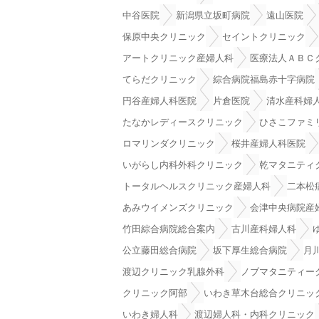
中谷医院
新潟県立坂町病院
遠山医院
保原中央クリニック
セイントクリニック
アートクリニック産婦人科
医療法人ＡＢＣ
てらだクリニック
綜合病院福島赤十字病院
円谷産婦人科医院
片倉医院
清水産科婦
たなかレディースクリニック
ひさこファミ
ロマリンダクリニック
桜井産婦人科医院
いがらし内科外科クリニック
乾マタニティ
トータルヘルスクリニック産婦人科
二本松
あみウイメンズクリニック
会津中央病院産
竹田綜合病院総合案内
古川産科婦人科
公立藤田総合病院
坂下厚生総合病院
月
渡辺クリニック乳腺外科
ノブマタニティー
クリニック阿部
いわき草木台総合クリニッ
いわき婦人科
渡辺婦人科・内科クリニック