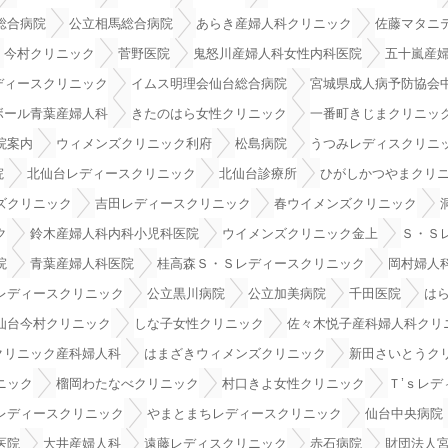
総合病院
公立相馬総合病院
あらき産婦人科クリニック
佐藤マタニ
今村クリニック
菅野医院
鬼怒川産婦人科女性内科医院
五十嵐産
ディースクリニック
イムス明理会仙台総合病院
宮城県成人病予防協会
ボール青葉産婦人科
きたのはら女性クリニック
一番町きじまクリニッ
院案内
ウィメンズクリニック利府
松島病院
うつみレディスクリニ
院
北仙台レディースクリニック
北仙台診療所
ひがしかつやまクリ
ズクリニック
吉田レディースクリニック
春ウイメンズクリニック
ク
鈴木産婦人科内科小児科医院
ウイメンズクリニック金上
Ｓ・Ｓ
院
青葉産婦人科医院
桂高森Ｓ・Ｓレディースクリニック
岡村婦人
レディースクリニック
公立黒川病院
公立加美病院
千田医院
は
仙台今村クリニック
しな子女性クリニック
佐々木悦子産科婦人科クリ
クリニック産科婦人科
はまざきウィメンズクリニック
新田さいとうク
ニック
榴岡わたなべクリニック
村口きよ女性クリニック
Ｔ’ｓレ
レディースクリニック
やまとまちレディースクリニック
仙台中央病院
医院
大井産婦人科
遠藤レディスクリニック
赤石病院
財団法人