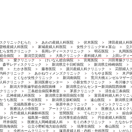
スクリニックむらた
あわの産婦人科医院
伏木医院
津田産婦人科
曽根産婦人科医院
家城産婦人科医院
女性クリニックＷｅ富山
立
むら女性クリニック
長岡レディースクリニック
明石医院
丸岡医
総合病院
新潟労災病院
大島クリニック・産科婦人科
上田レディ
院
愛クリニック
けいなん総合病院
宮尾医院
川田胃腸クリ
森平レディスクリニック
新潟県立十日町病院
新潟県立柿崎病院
用
たかき医院
藤巻医院
源川産婦人科クリニック
苅部婦人
内科クリニック
あかねウィメンズクリニック
うちやま医院
木戸
ク
とくなが女性クリニック
新潟南病院
荒川大桃エンゼルマザー
人科クリニック
新潟医療センター
小新女性クリニック
布川修ク
新潟大学医歯学総合病院病棟
新潟県立がんセンター新潟病院西病棟
クリニック
三条総合病院事務室
茅原クリニック
済生会三条病院
広神産婦人科医院
新潟県立新発田病院６階
富田産科婦人科クリニ
かうち医院
中谷医院
新潟県立坂町病院
遠山医院
新潟県立
院
北福島医療センター
保原中央クリニック
セイントクリニック
医療法人小寺医院
アートクリニック産婦人科
医療法人ＡＢＣク
呉竹産婦人科麻酔科医院
笠間医院
てらだクリニック
綜合
診センター
福島第一病院
白河厚生総合病院
円谷産婦人科医院
坪井病院
医療法人岡崎産婦人科
モミの木クリニック
たなかレ
田熱海病院
公立小野町地方綜合病院
塙厚生病院
春山医院
院
今村ホームクリニック
塚原産婦人科・内科・外科医院
いがら