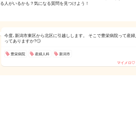
る人がいるかも？気になる質問を見つけよう！
今度､新潟市東区から北区に引越しします。 そこで豊栄病院って産婦
ってありますか?🙄
豊栄病院
産婦人科
新潟市
マイメロ♡