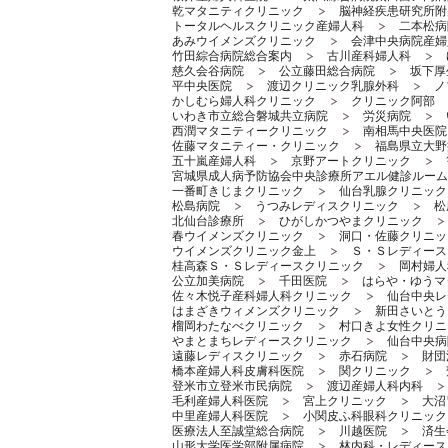
乾マタニティクリニック
脳神経疾患研究所附
トータルヘルスクリニック産婦人科
二本松病
あみウイメンズクリニック
会津中央病院産婦
竹田綜合病院総合案内
古川産科婦人科
慈久会谷病院
公立藤田総合病院
坂下厚
平中央医院
渡辺クリニック乳腺外科
ノ
かしむら婦人科クリニック
クリニック阿部
いわき市立総合磐城共立病院
労災病院
西潤マタニティークリニック
南相馬中央医院
佐藤マタニティー・クリニック
福島県立大野
五十嵐産婦人科
京野アートクリニック
宮城県成人病予防協会中央診療所アエル健診ルーム
一番町きじまクリニック
仙台乳腺クリニック
松島病院
うつみレディスクリニック
松
北仙台診療所
ひがしかつやまクリニック
春ウイメンズクリニック
洞口・佐藤クリニッ
ウイメンズクリニック金上
Ｓ・Ｓレディース
桂高森Ｓ・Ｓレディースクリニック
岡村婦人
公立加美病院
千田医院
はらや・ゆうマ
佐々木悦子産科婦人科クリニック
仙台中央レ
はまざきウィメンズクリニック
新田さいとう
榴岡わたなべクリニック
村口きよ女性クリニ
やまとまちレディースクリニック
仙台中央病
遠藤レディスクリニック
赤石病院
財団
橋本産婦人科皮膚科医院
関クリニック
登米市立登米市民病院
渡辺産婦人科内科
毛利産婦人科医院
宮上クリニック
大沼
中里産婦人科医院
小関皮ふ科眼科クリニック
医療法人至誠堂総合病院
川越医院
済生
山形大学医学部附属病院
林内科・レディース