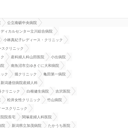
院
公立南砺中央病院
メディカルセンター立川綜合病院
小林真紀子レディース・クリニック
ースクリニック
ック
産科婦人科山田医院
小出病院
病院
南魚沼市立ゆきぐに大和病院
ニック
堀クリニック
亀田第一病院
新潟逓信病院産婦人科
科クリニック
白根健生病院
吉沢医院
院
松井女性クリニック
竹山病院
ィースクリニック
医院院長宅
関塚産婦人科医院
病院
新潟県立加茂病院
たかうち医院