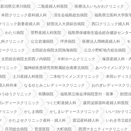
新潟県立津川病院
二瓶産婦人科医院
医療法人いちかわクリニック
本田クリニック産科婦人科
済生会福島総合病院
福島県立医科大学医
クリニック新妻産婦人科
財団法人大原綜合病院
西口クリニック婦人科
わたり病院
菅野産婦人科医院
福島県保健衛生協会総合健診センタ
人科クリニック
公立岩瀬病院
坪井病院
医療法人岡崎産婦人科
モ
リークリニック
太田綜合病院太田熱海病院
公立小野町地方綜合病院
太田綜合病院太田西ノ内病院
今村ホームクリニック
塚原産婦人科・
クリニック
脳神経疾患研究所附属総合南東北病院
あべウイメンズクリ
病院
土川産婦人科医院
二本松ウイメンズクリニック
本田レディス
婦人科外来
なるせとみこレディースクリニック
おのぎレディースクリ
ゆうゆうクリニック
有隣病院
福島県立南会津病院受付・医事
財団
川レディースクリニック
つくだ町産婦人科
森田泌尿器科産婦人科医院
クリニック
かしま病院
かしまレディースクリニック
いいづかクリ
ク
かたよせクリニック産科・婦人科
渡辺産科婦人科
いわき市立総
呉羽総合病院
菅原医院
大町病院
西潤マタニティークリニック