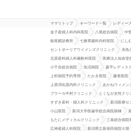
ママリトップ
キーワード一覧
レディー
金子産婦人科内科医院
八尾総合病院
中
栃尾郷診療所
七條胃腸科内科医院
にし
セントポーリアウイメンズクリニック
糸魚
北原産科婦人科麻酔科医院
医療法人知命堂
小千谷総合病院
魚沼病院
森平レディス
上村病院予約専用
たかき医院
藤巻医院
上原消化器内科クリニック
あかねウィメン
プラーカ中村クリニック
とくなが女性クリ
すずき産科・婦人科クリニック
新潟医療セ
小山医院
新潟大学医歯学総合病院病棟
もたにメディカルクリニック
三条総合病院
広神産婦人科医院
新潟県立新発田病院６階