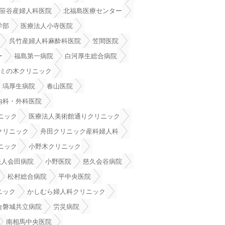
笹谷産婦人科医院
北福島医療センター
学部
医療法人小寺医院
呉竹産婦人科麻酔科医院
笠間医院
ー
福島第一病院
白河厚生総合病院
ミの木クリニック
塙厚生病院
春山医院
内科・外科医院
ニック
医療法人美術館通りクリニック
クリニック
舟田クリニック産科婦人科
ニック
小野木クリニック
法人会田病院
小野医院
慈久会谷病院
松村総合病院
平中央医院
ニック
かしむら婦人科クリニック
合磐城共立病院
労災病院
南相馬中央医院