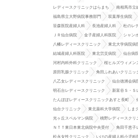
レディースクリニックはらまち
南相馬市立
福島県立大野病院事務部門
双葉厚生病院
笹森医院産婦人科
長池産婦人科
杜のレ
ＪＲ仙台病院
金子産婦人科医院
シャン
八幡レディースクリニック
東北大学病院病
結城産婦人科医院
東北労災病院
仙台病
河村内科外科クリニック
桜ヒルズウィメン
原田乳腺クリニック
角田ふれあいクリニッ
八乙女レディースクリニック
仙台徳洲会病
明石台レディースクリニック
新富谷Ｓ・Ｓ
たんぽぽレディースクリニックあすと長町
仙台クリニック
東北薬科大学病院
しま
光ヶ丘スペルマン病院
桃野レディースクリ
ＮＴＴ東日本東北病院中央受付
角田千恵子
松永女性クリニック
いけの産婦人科小児科