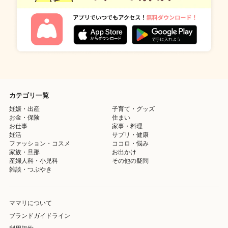
カテゴリ一覧
妊娠・出産
子育て・グッズ
お金・保険
住まい
お仕事
家事・料理
妊活
サプリ・健康
ファッション・コスメ
ココロ・悩み
家族・旦那
お出かけ
産婦人科・小児科
その他の疑問
雑談・つぶやき
ママリについて
ブランドガイドライン