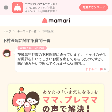
アプリでいつでもアクセス！
無料ダウンロード
ママに嬉しい！アプリ限定
キャンペーンも随時配信中！
女性専用匿名QA
アプリ・情報サ
トップ
キーワード一覧
下村医院
イト
下村医院に関する質問一覧
産婦人科・小児科
茨城県守谷市の下村医院に通っています。 ４ヶ月の子供
が風邪を引いてしまいお薬を出してもらったのですが、
味が嫌みたいで飲んでくれません💦 哺乳…
ままるこ
4