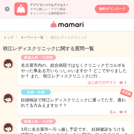
アプリでいつでもアクセス！
無料ダウンロード
ママに嬉しい！アプリ限定
キャンペーンも随時配信中！
女性専用匿名QA
アプリ・情報サ
トップ
キーワード一覧
咲江レディスクリニック
イト
咲江レディスクリニックに関する質問一覧
産婦人科・小児科
名古屋市内の、総合病院ではなくクリニックでコルポを
やった事ある方いらっしゃいますか？ どこでやりました
か？ また、咲江レディスクリニックに行…
はじめてのママリ
1
未回答
妊娠・出産
妊婦検診で咲江レディスクリニックに通ってた方、通わ
れてる方みえますか？？
るん
0
産婦人科・小児科
3月に名古屋市へ引っ越し予定です。 妊婦健診をうける