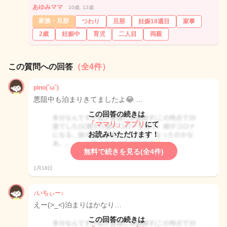
あゆみママ
10歳, 12歳
家族・旦那
つわり
旦那
妊娠18週目
家事
2歳
妊娠中
育児
二人目
両親
この質問への回答
（全4件）
pino(˘ω˘)
悪阻中も泊まりきてましたよ😂 …
この回答の続きは
「ママリ」アプリ
にて
お読みいただけます！
無料で続きを見る(全4件)
1月18日
♪いちぃー♪
えー(>_<)泊まりはかなり…
この回答の続きは