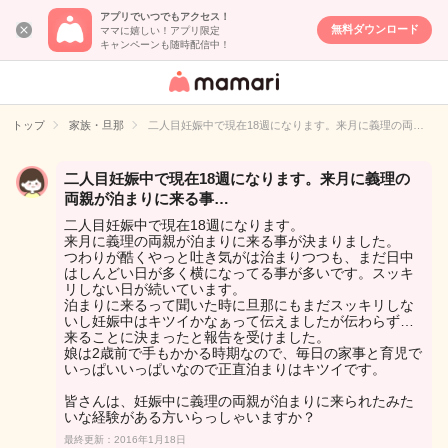
アプリでいつでもアクセス！
無料ダウンロード
ママに嬉しい！アプリ限定
キャンペーンも随時配信中！
女性専用匿名QA
アプリ・情報サ
トップ
家族・旦那
二人目妊娠中で現在18週になります。来月に義理の両…
イト
二人目妊娠中で現在18週になります。来月に義理の
両親が泊まりに来る事…
二人目妊娠中で現在18週になります。
来月に義理の両親が泊まりに来る事が決まりました。
つわりが酷くやっと吐き気がは治まりつつも、まだ日中
はしんどい日が多く横になってる事が多いです。スッキ
リしない日が続いています。
泊まりに来るって聞いた時に旦那にもまだスッキリしな
いし妊娠中はキツイかなぁって伝えましたが伝わらず…
来ることに決まったと報告を受けました。
娘は2歳前で手もかかる時期なので、毎日の家事と育児で
いっぱいいっぱいなので正直泊まりはキツイです。
皆さんは、妊娠中に義理の両親が泊まりに来られたみた
いな経験がある方いらっしゃいますか？
最終更新：2016年1月18日