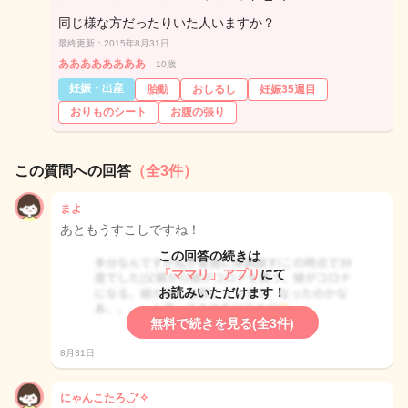
同じ様な方だったりいた人いますか？
最終更新：2015年8月31日
ああああああああ
10歳
妊娠・出産
胎動
おしるし
妊娠35週目
おりものシート
お腹の張り
この質問への回答
（全3件）
まよ
あともうすこしですね！
この回答の続きは
「ママリ」アプリ
にて
お読みいただけます！
無料で続きを見る(全3件)
8月31日
にゃんこたろ◡̈*✧