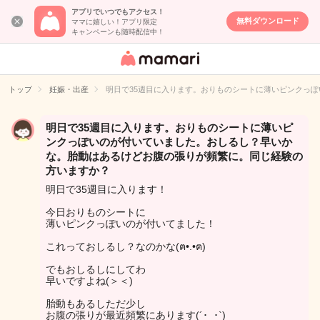
アプリでいつでもアクセス！
無料ダウンロード
ママに嬉しい！アプリ限定
キャンペーンも随時配信中！
女性専用匿名QA
アプリ・情報サ
トップ
妊娠・出産
明日で35週目に入ります。おりものシートに薄いピンクっ
イト
明日で35週目に入ります。おりものシートに薄いピ
ンクっぽいのが付いていました。おしるし？早いか
な。胎動はあるけどお腹の張りが頻繁に。同じ経験の
方いますか？
明日で35週目に入ります！
今日おりものシートに
薄いピンクっぽいのが付いてました！
これっておしるし？なのかな(ฅ•.•ฅ)
でもおしるしにしてわ
早いですよね(＞＜)
胎動もあるしただ少し
お腹の張りが最近頻繁にあります(´･_･`)