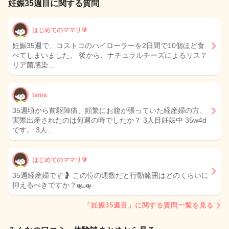
妊娠35週目に関する質問
はじめてのママリ🔰
妊娠35週で、コストコのハイローラーを2日間で10個ほど食
べてしまいました。 後から、ナチュラルチーズによるリステ
リア菌感染…
tama
35週頃から前駆陣痛、頻繁にお腹が張っていた経産婦の方、
実際出産されたのは何週の時でしたか？ 3人目妊娠中 35w4d
です。 3人…
はじめてのママリ🔰
35週経産婦です🤰 この位の週数だと行動範囲はどのくらいに
抑えるべきですか？ɞ̴̶̷̥⩊ɞ̴̶̷̥
「妊娠35週目」に関する質問一覧を見る