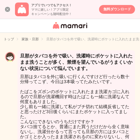
アプリでいつでもアクセス！
無料ダウンロード
ママに嬉しい！アプリ限定
キャンペーンも随時配信中！
女性専用匿名QA
アプリ・情報サ
トップ
家族・旦那
旦那がタバコを外で吸い、洗濯時にポケットに入れたまま洗
イト
旦那がタバコを外で吸い、洗濯時にポケットに入れた
まま洗うことが多く、禁煙を望んでいるがうまくいか
ない状況について悩んでいます。
旦那はタバコを外に吸いに行くんですけど行ったら数十
分帰ってこず、今日は3本吸ってたみたいです。
たばこをズボンのポケットに入れたまま洗濯カゴに入れ
るので旦那が洗濯機回す時はたばこも一緒に洗濯なんて
何度もありました。
少し前も一緒に洗濯して私がブチ切れて結構反省してた
と思ったけど3日後くらいにまたポケットに入ってまし
た。
こんなにできないのうちだけですか？
タバコ捨てるとか、普通にまた買うだけだから全く意味
ないし、洗濯分かるって言っても旦那の方にはタバコと
かゴミとか入ったまま洗濯されるのに変わりないし、何