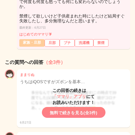
で何度も何度も怒っても何にも変わらないのでしょう
か。
禁煙して欲しいけど子供産まれた時にしたけど結局すぐ
失敗したし、多分無理なんだと思います。
最終更新：6月27日
はじめてのママリ🔰
家族・旦那
旦那
ブチ
洗濯機
禁煙
この質問への回答
（全3件）
ままりぬ
うちはiQOSですがズボンを基本…
この回答の続きは
「ママリ」アプリ
にて
お読みいただけます！
無料で続きを見る(全3件)
6月27日