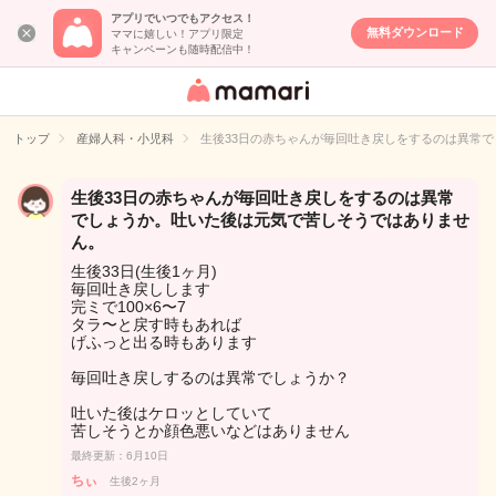
アプリでいつでもアクセス！
無料ダウンロード
ママに嬉しい！アプリ限定
キャンペーンも随時配信中！
女性専用匿名QA
アプリ・情報サ
トップ
産婦人科・小児科
生後33日の赤ちゃんが毎回吐き戻しをするのは異常
イト
生後33日の赤ちゃんが毎回吐き戻しをするのは異常
でしょうか。吐いた後は元気で苦しそうではありませ
ん。
生後33日(生後1ヶ月)
毎回吐き戻しします
完ミで100×6〜7
タラ〜と戻す時もあれば
げふっと出る時もあります
毎回吐き戻しするのは異常でしょうか？
吐いた後はケロッとしていて
苦しそうとか顔色悪いなどはありません
最終更新：6月10日
ちぃ
生後2ヶ月