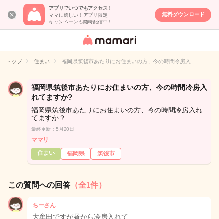
アプリでいつでもアクセス！
無料ダウンロード
ママに嬉しい！アプリ限定
キャンペーンも随時配信中！
女性専用匿名QA
アプリ・情報サ
トップ
住まい
福岡県筑後市あたりにお住まいの方、今の時間冷房入…
イト
福岡県筑後市あたりにお住まいの方、今の時間冷房入
れてますか?
福岡県筑後市あたりにお住まいの方、今の時間冷房入れ
てますか？
最終更新：5月20日
ママリ
住まい
福岡県
筑後市
この質問への回答
（全1件）
ちーさん
大牟田ですが昼から冷房入れて…