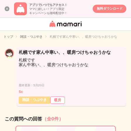
アプリでいつでもアクセス！
無料ダウンロード
ママに嬉しい！アプリ限定
キャンペーンも随時配信中！
女性専用匿名QA
アプリ・情報サ
トップ
雑談・つぶやき
札幌です家ん中寒い、、暖房つけちゃおうかな
イト
札幌です家ん中寒い、、暖房つけちゃおうかな
札幌です
家ん中寒い、、暖房つけちゃおうかな
最終更新：5月20日
Sc
雑談・つぶやき
暖房
この質問への回答
（全0件）