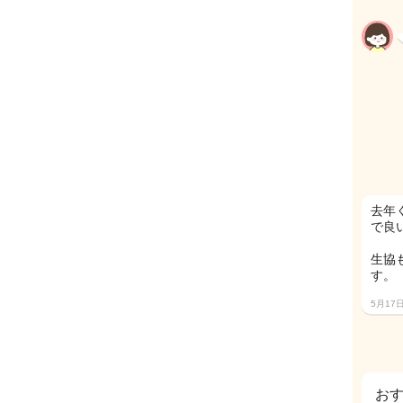
去年
で良
生協
す。
5月17
お