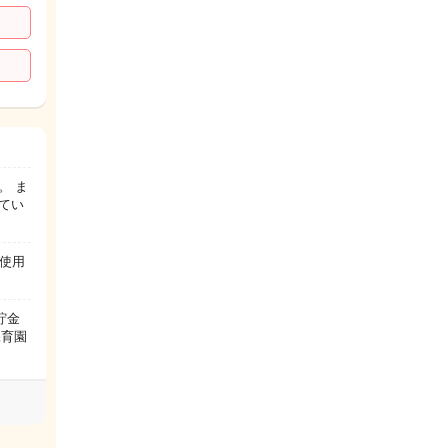
。 ま
てい
く使用
貯金
保育園