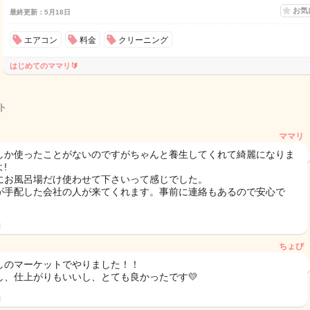
お気
最終更新：5月18日
エアコン
料金
クリーニング
はじめてのママリ🔰
ト
ママリ
しか使ったことがないのですがちゃんと養生してくれて綺麗になりま
!
にお風呂場だけ使わせて下さいって感じでした。
が手配した会社の人が来てくれます。事前に連絡もあるので安心で
日
ちょび
しのマーケットでやりました！！
し、仕上がりもいいし、とても良かったです💛
日