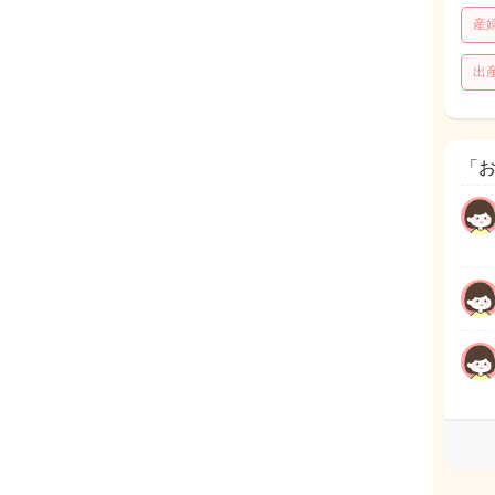
産
出
「