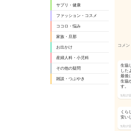
サプリ・健康
ファッション・コスメ
ココロ・悩み
家族・旦那
コメン
お出かけ
産婦人科・小児科
生協
その他の疑問
したよ
最後
雑談・つぶやき
生協
す。
5月17
くら
安い
5月17