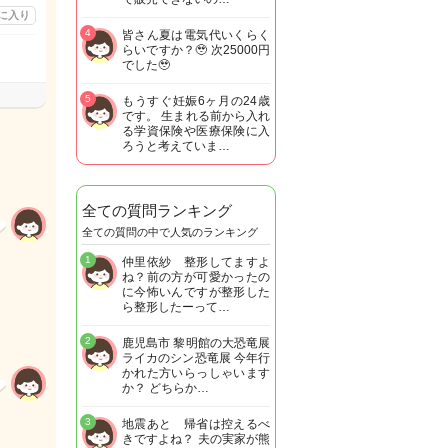
に入り
4
皆さん夏は電気代いくらく
らいですか？🥹 次25000円
でした🥹
5
もうすぐ妊娠6ヶ月の24歳
です。 生まれる前から入れ
る学資保険や医療保険に入
ろうと考えていま…
全ての質問ランキング
全ての質問の中で人気のランキング
1
仲里依紗 整形してますよ
ね？前の方が可愛かったの
に今怖いんですが整形した
ら整形したーって…
2
鹿児島市 黎明館の大恐竜展
ライカのシン恐竜展 今年行
かれた方いらっしゃいます
か？ どちらか…
3
地震あと 帰省は控えるべ
きですよね？ 夫の実家が熊