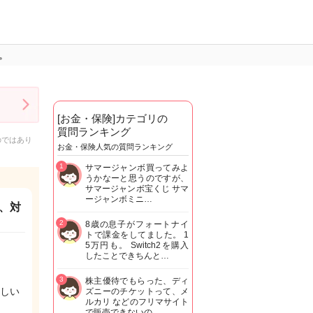
。
[お金・保険]カテゴリの
質問ランキング
のではあり
お金・保険人気の質問ランキング
1
サマージャンボ買ってみよ
うかなーと思うのですが、
サマージャンボ宝くじ サマ
ージャンボミニ…
、対
2
8歳の息子がフォートナイ
トで課金をしてました。 1
5万円も。 Switch2を購入
したことできちんと…
3
株主優待でもらった、ディ
しい
ズニーのチケットって、メ
ルカリ などのフリマサイト
で販売できないの…