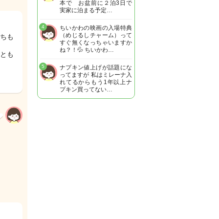
本で お盆前に２泊3日で
実家に泊まる予定…
4
ちいかわの映画の入場特典
（めじるしチャーム）って
ちも
すぐ無くなっちゃいますか
ね？！💦 ちいかわ…
とも
5
ナプキン値上げが話題にな
ってますが 私はミレーナ入
れてるからもう1年以上ナ
プキン買ってない…