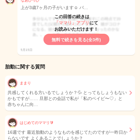
なあぴっぴ
上が3歳7ヶ月の子がいます☺️ バ…
この回答の続きは
「ママリ」アプリ
にて
お読みいただけます！
無料で続きを見る(全3件)
5月15日
胎動に関する質問
ままり
共感してくれる方いるでしょうか？💦 とってもしょうもない
かもですが…… 旦那との会話で私が「私のベイビ〜♡」と
赤ちゃんに向…
はじめてのママリ🔰
16週です 最近胎動のようなものを感じてたのですが一昨日か
らないです よくあることでしょうか？