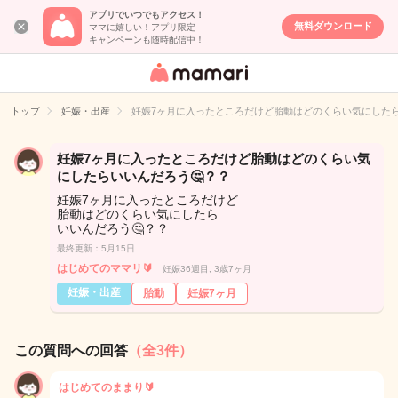
アプリでいつでもアクセス！
無料ダウンロード
ママに嬉しい！アプリ限定
キャンペーンも随時配信中！
女性専用匿名QA
アプリ・情報サ
トップ
妊娠・出産
妊娠7ヶ月に入ったところだけど胎動はどのくらい気にしたら
イト
妊娠7ヶ月に入ったところだけど胎動はどのくらい気
にしたらいいんだろう🤔？？
妊娠7ヶ月に入ったところだけど
胎動はどのくらい気にしたら
いいんだろう🤔？？
最終更新：5月15日
はじめてのママリ🔰
妊娠36週目, 3歳7ヶ月
妊娠・出産
胎動
妊娠7ヶ月
この質問への回答
（全3件）
はじめてのままり🔰