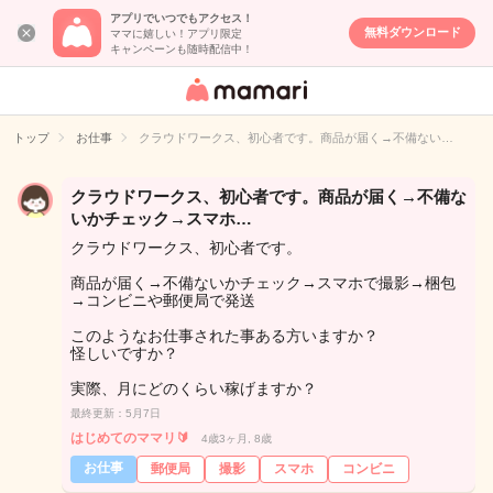
アプリでいつでもアクセス！
無料ダウンロード
ママに嬉しい！アプリ限定
キャンペーンも随時配信中！
女性専用匿名QA
アプリ・情報サ
トップ
お仕事
クラウドワークス、初心者です。商品が届く→不備ない…
イト
クラウドワークス、初心者です。商品が届く→不備な
いかチェック→スマホ…
クラウドワークス、初心者です。
商品が届く→不備ないかチェック→スマホで撮影→梱包
→コンビニや郵便局で発送
このようなお仕事された事ある方いますか？
怪しいですか？
実際、月にどのくらい稼げますか？
最終更新：5月7日
はじめてのママリ🔰
4歳3ヶ月, 8歳
お仕事
郵便局
撮影
スマホ
コンビニ