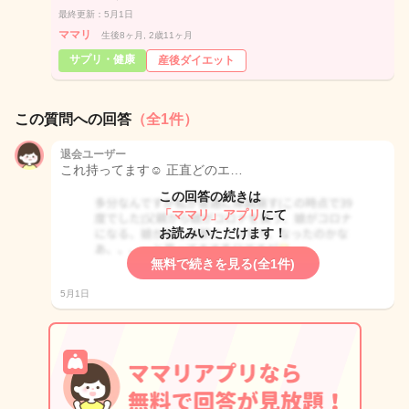
最終更新：5月1日
ママリ
生後8ヶ月, 2歳11ヶ月
サプリ・健康
産後ダイエット
この質問への回答
（全1件）
退会ユーザー
これ持ってます☺️ 正直どのエ…
この回答の続きは
「ママリ」アプリ
にて
お読みいただけます！
無料で続きを見る(全1件)
5月1日