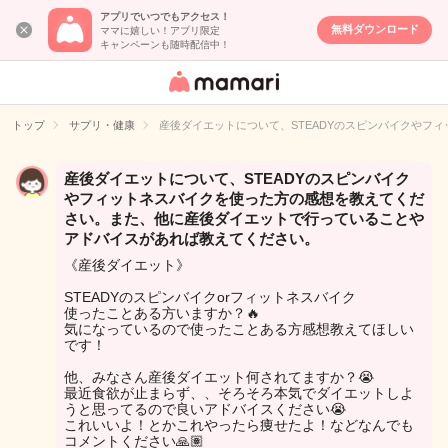
アプリでいつでもアクセス！
無料ダウンロード
ママに嬉しい！アプリ限定
キャンペーンも随時配信中！
女性専用匿名QA
アプリ・情報サ
トップ
サプリ・健康
産後ダイエットについて、STEADYのスピンバイクや
イト
産後ダイエットについて、STEADYのスピンバイク
やフィットネスバイクを使った方の感想を教えてくだ
さい。また、他に産後ダイエットで行っていることや
アドバイスがあれば教えてください。
《産後ダイエット》
STEADYのスピンバイクorフィットネスバイク
使ったことある方いますか？🔥
気になっているので使ったことある方感想教えてほしい
です！
他、みなさん産後ダイエット何されてますか？😭
最近食欲が止まらず、、そろそろ本気でダイエットしよ
うと思ってるので良いアドバイスください😭
これいいよ！とかこれやったら痩せたよ！などなんでも
コメントください🙏🏽