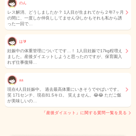
のん
レス解消、どうしましたか？ 1人目が生まれてから２年7ヶ月
の間に、一度しか仲良ししてません🥲しかもそれも私から誘
った一回で…
は🔰
妊娠中の体重管理についてです…！ 1人目妊娠で17kg程増え
ました。産後ダイエットしようと思ったのですが、保育園入
れず仕事復帰…
aa
現在4人目妊娠中。 過去最高体重にいきそうでやばいです。
笑 171センチ、現在81.5キロ。 笑えません。😂😂 ただご飯
が美味しいの…
「産後ダイエット」に関する質問一覧を見る