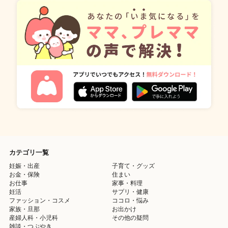
カテゴリ一覧
妊娠・出産
子育て・グッズ
お金・保険
住まい
お仕事
家事・料理
妊活
サプリ・健康
ファッション・コスメ
ココロ・悩み
家族・旦那
お出かけ
産婦人科・小児科
その他の疑問
雑談・つぶやき