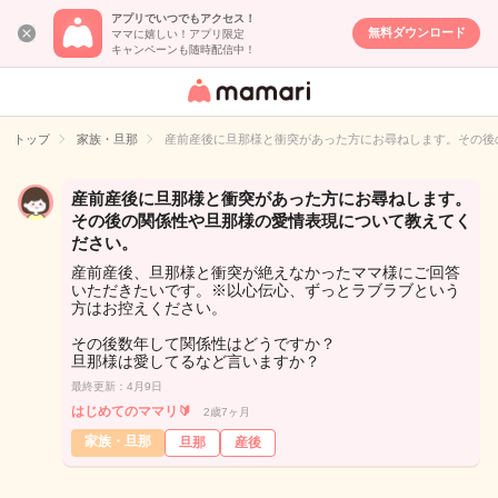
アプリでいつでもアクセス！
無料ダウンロード
ママに嬉しい！アプリ限定
キャンペーンも随時配信中！
女性専用匿名QA
アプリ・情報サ
トップ
家族・旦那
産前産後に旦那様と衝突があった方にお尋ねします。その後
イト
産前産後に旦那様と衝突があった方にお尋ねします。
その後の関係性や旦那様の愛情表現について教えてく
ださい。
産前産後、旦那様と衝突が絶えなかったママ様にご回答
いただきたいです。※以心伝心、ずっとラブラブという
方はお控えください。
その後数年して関係性はどうですか？
旦那様は愛してるなど言いますか？
最終更新：4月9日
はじめてのママリ🔰
2歳7ヶ月
家族・旦那
旦那
産後