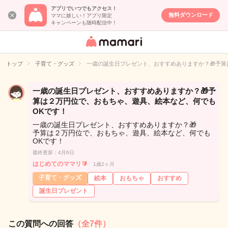
アプリでいつでもアクセス！
無料ダウンロード
ママに嬉しい！アプリ限定
キャンペーンも随時配信中！
女性専用匿名QA
アプリ・情報サ
トップ
子育て・グッズ
一歳の誕生日プレゼント、おすすめありますか？🎁予算
イト
一歳の誕生日プレゼント、おすすめありますか？🎁予
算は２万円位で、おもちゃ、遊具、絵本など、何でも
OKです！
一歳の誕生日プレゼント、おすすめありますか？🎁
予算は２万円位で、おもちゃ、遊具、絵本など、何でも
OKです！
最終更新：4月6日
はじめてのママリ🔰
1歳2ヶ月
子育て・グッズ
絵本
おもちゃ
おすすめ
誕生日プレゼント
この質問への回答
（全7件）