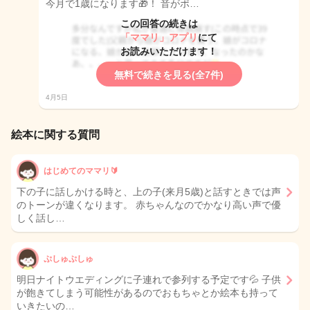
今月で1歳になります🎁！ 音がポ…
この回答の続きは
「ママリ」アプリ
にて
お読みいただけます！
無料で続きを見る(全7件)
4月5日
絵本に関する質問
はじめてのママリ🔰
下の子に話しかける時と、上の子(来月5歳)と話すときでは声
のトーンが違くなります。 赤ちゃんなのでかなり高い声で優
しく話し…
ぷしゅぷしゅ
明日ナイトウエディングに子連れで参列する予定です💦 子供
が飽きてしまう可能性があるのでおもちゃとか絵本も持って
いきたいの…