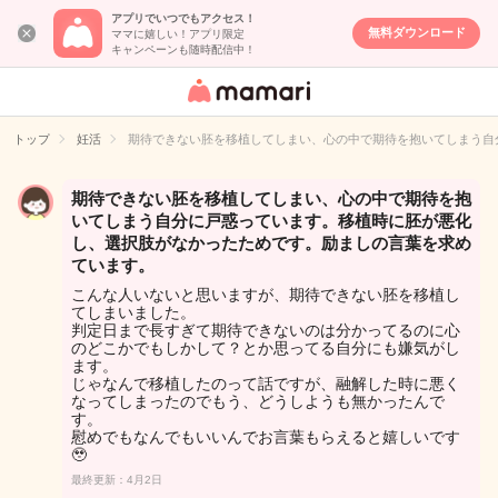
アプリでいつでもアクセス！
無料ダウンロード
ママに嬉しい！アプリ限定
キャンペーンも随時配信中！
女性専用匿名QA
アプリ・情報サ
トップ
妊活
期待できない胚を移植してしまい、心の中で期待を抱いてしまう自
イト
期待できない胚を移植してしまい、心の中で期待を抱
いてしまう自分に戸惑っています。移植時に胚が悪化
し、選択肢がなかったためです。励ましの言葉を求め
ています。
こんな人いないと思いますが、期待できない胚を移植し
てしまいました。
判定日まで長すぎて期待できないのは分かってるのに心
のどこかでもしかして？とか思ってる自分にも嫌気がし
ます。
じゃなんで移植したのって話ですが、融解した時に悪く
なってしまったのでもう、どうしようも無かったんで
す。
慰めでもなんでもいいんでお言葉もらえると嬉しいです
🥹
最終更新：4月2日