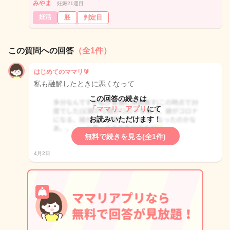
みやま
妊娠21週目
妊活
胚
判定日
この質問への回答
（全1件）
はじめてのママリ🔰
私も融解したときに悪くなって…
この回答の続きは
「ママリ」アプリ
にて
お読みいただけます！
無料で続きを見る(全1件)
4月2日