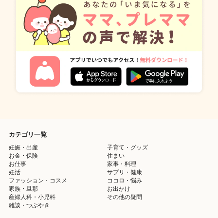
カテゴリ一覧
妊娠・出産
子育て・グッズ
お金・保険
住まい
お仕事
家事・料理
妊活
サプリ・健康
ファッション・コスメ
ココロ・悩み
家族・旦那
お出かけ
産婦人科・小児科
その他の疑問
雑談・つぶやき