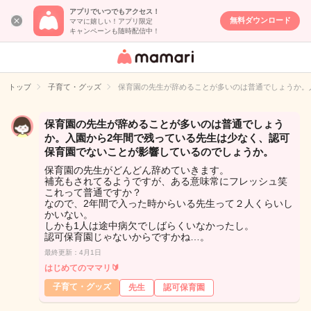
アプリでいつでもアクセス！
無料ダウンロード
ママに嬉しい！アプリ限定
キャンペーンも随時配信中！
女性専用匿名QA
アプリ・情報サ
トップ
子育て・グッズ
保育園の先生が辞めることが多いのは普通でしょうか。
イト
保育園の先生が辞めることが多いのは普通でしょう
か。入園から2年間で残っている先生は少なく、認可
保育園でないことが影響しているのでしょうか。
保育園の先生がどんどん辞めていきます。
補充もされてるようですが、ある意味常にフレッシュ笑
これって普通ですか？
なので、2年間で入った時からいる先生って２人くらいし
かいない。
しかも1人は途中病欠でしばらくいなかったし。
認可保育園じゃないからですかね…。
最終更新：4月1日
はじめてのママリ🔰
子育て・グッズ
先生
認可保育園