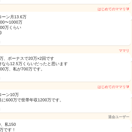
日
はじめてのママリ🔰
ーン月13.6万
00〜1000万
00万くらい

日
ママリ
5万、ボーナスで20万×2回です
けなら12.5万くらいだったと思います
00万、私が700万です。
日
はじめてのママリ🔰
ローン10万
に600万で世帯年収1200万です。
日
退会ユーザー
0、私150
5万です！