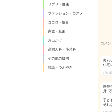
サプリ・健康
ファッション・コスメ
ココロ・悩み
家族・旦那
お出かけ
コメン
産婦人科・小児科
その他の疑問
夫7
住宅ロ
雑談・つぶやき
3月31
世帯年
月9万
子ど
それ