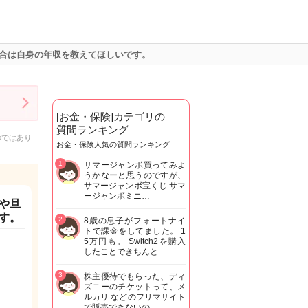
合は自身の年収を教えてほしいです。
[お金・保険]カテゴリの
質問ランキング
のではあり
お金・保険人気の質問ランキング
1
サマージャンボ買ってみよ
うかなーと思うのですが、
サマージャンボ宝くじ サマ
ージャンボミニ…
や旦
す。
2
8歳の息子がフォートナイ
トで課金をしてました。 1
5万円も。 Switch2を購入
したことできちんと…
3
株主優待でもらった、ディ
ズニーのチケットって、メ
ルカリ などのフリマサイト
で販売できないの…