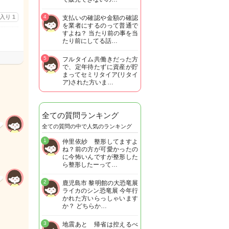
に入り
1
4
支払いの確認や金額の確認
を業者にするのって普通で
すよね？ 当たり前の事を当
たり前にしてる話…
5
フルタイム共働きだった方
で、定年待たずに資産が貯
まってセミリタイア(リタイ
ア)された方いま…
全ての質問ランキング
全ての質問の中で人気のランキング
1
仲里依紗 整形してますよ
ね？前の方が可愛かったの
に今怖いんですが整形した
ら整形したーって…
2
鹿児島市 黎明館の大恐竜展
ライカのシン恐竜展 今年行
かれた方いらっしゃいます
か？ どちらか…
3
地震あと 帰省は控えるべ