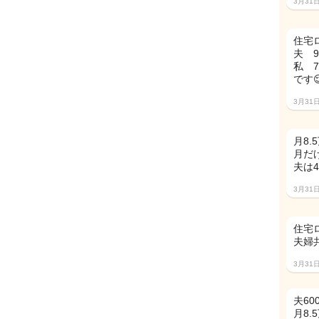
3月31
住宅ロ
夫 9
私 7
です
3月31
月8.
月だ
夫は4
3月31
住宅
夫婦共
3月31
夫60
月8.