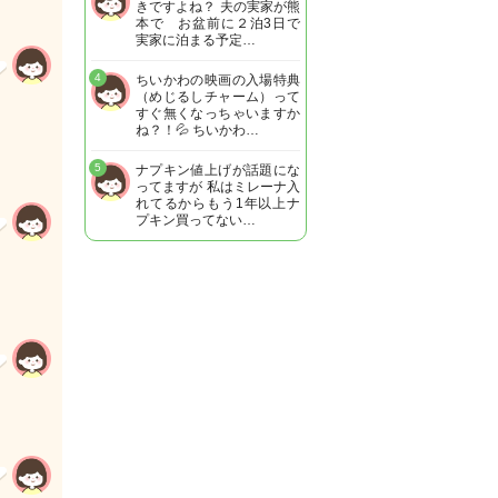
きですよね？ 夫の実家が熊
本で お盆前に２泊3日で
実家に泊まる予定…
4
ちいかわの映画の入場特典
（めじるしチャーム）って
すぐ無くなっちゃいますか
ね？！💦 ちいかわ…
5
ナプキン値上げが話題にな
ってますが 私はミレーナ入
れてるからもう1年以上ナ
プキン買ってない…