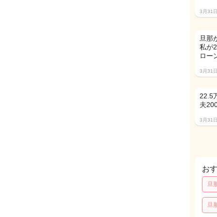
3月31
旦那が
私が
ロー
3月31
22.
夫20
3月31
お
旦
旦