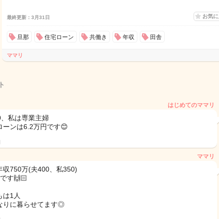
お気
最終更新：3月31日
旦那
住宅ローン
共働き
年収
田舎
ママリ
ト
はじめてのママリ
60、私は専業主婦
ーンは6.2万円です😊
日
ママリ
収750万(夫400、私350)
です🙌🏻
もは1人
なりに暮らせてます◎