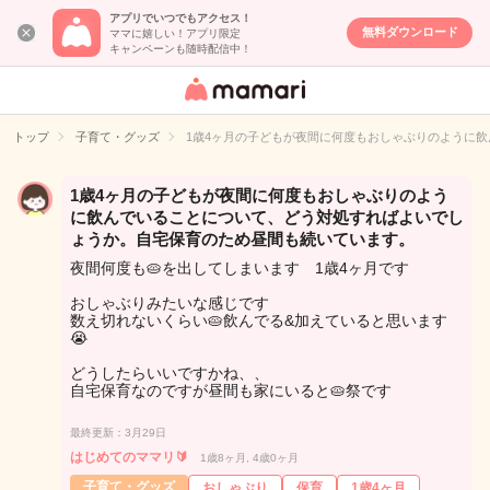
アプリでいつでもアクセス！
無料ダウンロード
ママに嬉しい！アプリ限定
キャンペーンも随時配信中！
女性専用匿名QA
アプリ・情報サ
トップ
子育て・グッズ
1歳4ヶ月の子どもが夜間に何度もおしゃぶりのように
イト
1歳4ヶ月の子どもが夜間に何度もおしゃぶりのよう
に飲んでいることについて、どう対処すればよいでし
ょうか。自宅保育のため昼間も続いています。
夜間何度も🥧を出してしまいます 1歳4ヶ月です
おしゃぶりみたいな感じです
数え切れないくらい🥧飲んでる&加えていると思います
😭
どうしたらいいですかね、、
自宅保育なのですが昼間も家にいると🥧祭です
最終更新：3月29日
はじめてのママリ🔰
1歳8ヶ月, 4歳0ヶ月
子育て・グッズ
おしゃぶり
保育
1歳4ヶ月