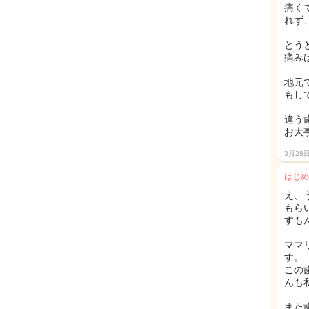
痛く
れず
とう
痛み
地元
もし
違う
お大
3月28
はじめ
え、
もら
すも
ママ
す。
この
んも
また