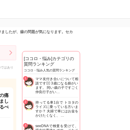
けましたが、歯の問題が気になります。セカ
[ココロ・悩み]カテゴリの
質問ランキング
のではあり
ココロ・悩み人気の質問ランキング
1
ママ友付き合いについて相
談です🙇‍♂️ 3歳になる娘がい
ます。 同い歳の子ですごく
仲良行子がい…
の痛
まし
2
持ってる車1台で トヨタの
るべ
ライズに乗っている方いま
すか？ 夫婦で車にはお金を
かけたくなく、 …
3
seeDNAで検査を受けて、