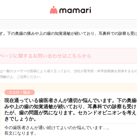
女性専用匿名QAアプ
リ・情報サイト
す。下の奥歯の痛みや上の歯の知覚過敏が続いており、耳鼻科での診察も受
は一般のユーザーの投稿により成り立っており、当社が医学的・科学的根拠を担保するも
理解の上、ご活用ください。
ココロ・悩み
現在通っている歯医者さんが適切か悩んでいます。下の奥歯
みや上の歯の知覚過敏が続いており、耳鼻科での診察も受け
たが、歯の問題が気になります。セカンドオピニオンを考え
きでしょうか。
今の歯医者さんが通い続けてよいのか悩んでいます…。
長文になります。