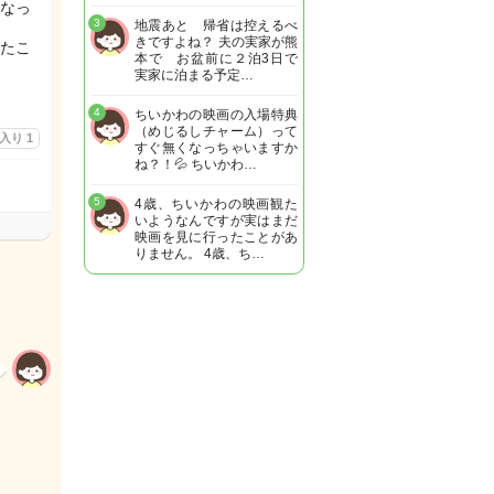
なっ
3
地震あと 帰省は控えるべ
きですよね？ 夫の実家が熊
たこ
本で お盆前に２泊3日で
実家に泊まる予定…
4
ちいかわの映画の入場特典
（めじるしチャーム）って
に入り
1
すぐ無くなっちゃいますか
ね？！💦 ちいかわ…
5
4歳、ちいかわの映画観た
いようなんですが実はまだ
映画を見に行ったことがあ
りません。 4歳、ち…