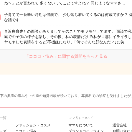
ね〜」とか言われて 多くないってことですよね？ 同じようなママさ…
子育てで一番辛い時期は何歳で、 少し落ち着いてくるのは何歳ですか？ 
な話です
直近療育先との面談がありましてそのことでモヤモヤしてます。 面談で私
庭での子供の様子を話し、その後、私の表情だけで(私が旦那にイライラし
ヤモヤした表情をすると)不機嫌になり、｢何でそんな顔なんだ？｣に笑…
「ココロ・悩み」に関する質問をもっと見る
下の奥歯の痛みや上の歯の知覚過敏が続いており、耳鼻科での診察も受けましたが
一覧
ママリについて
ファッション・コスメ
ママリについて
運営会社
ッズ
ココロ・悩み
ブランドガイドライン
お問い合わ