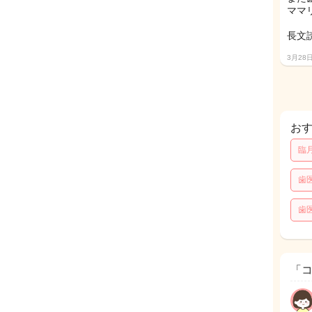
ママ
長文
3月28
お
臨
歯
歯
「