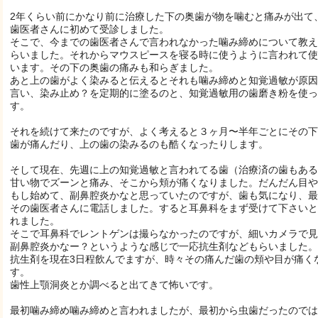
2年くらい前にかなり前に治療した下の奥歯が物を噛むと痛みが出て
歯医者さんに初めて受診しました。
そこで、今までの歯医者さんで言われなかった噛み締めについて教え
らいました。それからマウスピースを寝る時に使うように言われて使
います。その下の奥歯の痛みも和らぎました。
あと上の歯がよく染みると伝えるとそれも噛み締めと知覚過敏が原因
言い、染み止め？を定期的に塗るのと、知覚過敏用の歯磨き粉を使っ
す。
それを続けて来たのですが、よく考えると３ヶ月〜半年ごとにその下
歯が痛んだり、上の歯の染みるのも酷くなったりします。
そして現在、先週に上の知覚過敏と言われてる歯（治療済の歯もある
甘い物でズーンと痛み、そこから頬が痛くなりました。だんだん目や
もし始めて、副鼻腔炎かなと思っていたのですが、歯も気になり、最
その歯医者さんに電話しました。すると耳鼻科をまず受けて下さいと
れました。
そこで耳鼻科でレントゲンは撮らなかったのですが、細いカメラで見
副鼻腔炎かなー？というような感じで一応抗生剤などもらいました。
抗生剤を現在3日程飲んでますが、時々その痛んだ歯の頬や目が痛く
す。
歯性上顎洞炎とか調べると出てきて怖いです。
最初噛み締め噛み締めと言われましたが、最初から虫歯だったのでは