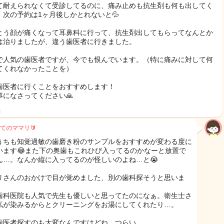
て耐えられなくて受診してるのに、痛み止めも抗生剤も何も出してく
、次の予約は1ヶ月後しかとれないと💦
とう顔が痛くなって耳鼻科に行って、抗生剤出してもらってなんとか
は治りましたが、違う歯医者に行きました。
で人気の歯医者ですが、今でも恨んでいます。（特に痛みに対して何
てくれなかったことを）
歯医者に行くことをおすすめします！
事になさってください🙏
日
てのママリ🔰
うちも知覚過敏の歯磨き粉のサンプルをおすすめが変わる度に
います😂また下の奥歯もこれひび入ってるのかなーと放置で
ん…。なんか縦に入ってるのが怪しいのよね…と😭
リさんのおかけで目が覚めました、別の歯科探そうと思いま
歯科医院も人気で先生も優しいと思ってたのになぁ。衛生士さ
私が染みるからとクリーニングをお湯にしてくれたり…。
歯医者探すのも大変なんですけどね…つらい。