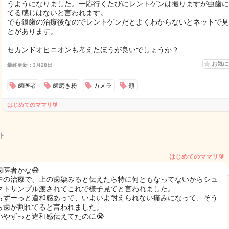
うようになりました。一応行くたびにレントゲンは撮りますが虫歯に
てる感じはないと言われます。
でも銀歯の治療後なのでレントゲンだとよくわからないとネットで見
とがあります。
セカンドオピニオンも考えたほうが良いでしょうか？
お気
最終更新：3月28日
歯医者
歯磨き粉
カメラ
頬
はじめてのママリ🔰
ト
はじめてのママリ🔰
歯医者かな😅
中の治療で、上の歯染みると伝えたら特に何ともなってないからシュ
クトサンプル渡されてこれで様子見てと言われました。
もずーっと違和感あって、いよいよ耐えられない痛みになって、そう
ら歯が割れてると言われました。
いやずっと違和感伝えてたのに😭