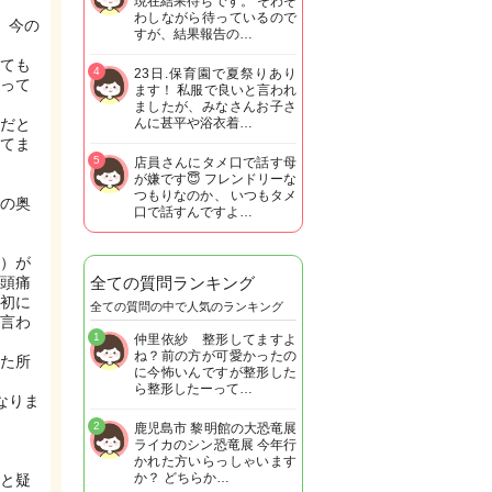
現在結果待ちです。 そわそ
わしながら待っているので
、今の
すが、結果報告の…
ても
4
23日.保育園で夏祭りあり
って
ます！ 私服で良いと言われ
ましたが、みなさんお子さ
だと
んに甚平や浴衣着…
てま
5
店員さんにタメ口で話す母
が嫌です😇 フレンドリーな
つもりなのか、 いつもタメ
の奥
口で話すんですよ…
）が
頭痛
全ての質問ランキング
初に
全ての質問の中で人気のランキング
言わ
1
仲里依紗 整形してますよ
ね？前の方が可愛かったの
た所
に今怖いんですが整形した
ら整形したーって…
なりま
2
鹿児島市 黎明館の大恐竜展
ライカのシン恐竜展 今年行
かれた方いらっしゃいます
か？ どちらか…
と疑