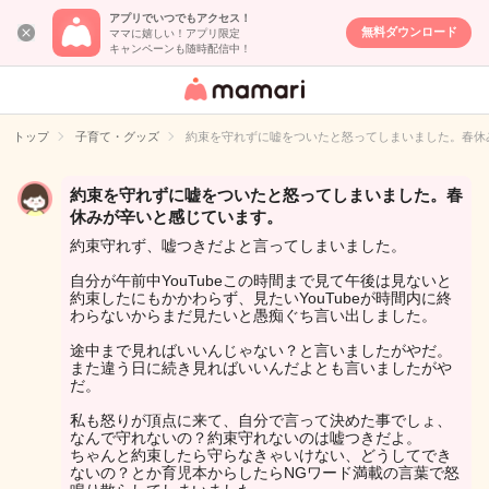
アプリでいつでもアクセス！
無料ダウンロード
ママに嬉しい！アプリ限定
キャンペーンも随時配信中！
女性専用匿名QA
アプリ・情報サ
トップ
子育て・グッズ
約束を守れずに嘘をついたと怒ってしまいました。春休
イト
約束を守れずに嘘をついたと怒ってしまいました。春
休みが辛いと感じています。
約束守れず、嘘つきだよと言ってしまいました。
自分が午前中YouTubeこの時間まで見て午後は見ないと
約束したにもかかわらず、見たいYouTubeが時間内に終
わらないからまだ見たいと愚痴ぐち言い出しました。
途中まで見ればいいんじゃない？と言いましたがやだ。
また違う日に続き見ればいいんだよとも言いましたがや
だ。
私も怒りが頂点に来て、自分で言って決めた事でしょ、
なんで守れないの？約束守れないのは嘘つきだよ。
ちゃんと約束したら守らなきゃいけない、どうしてでき
ないの？とか育児本からしたらNGワード満載の言葉で怒