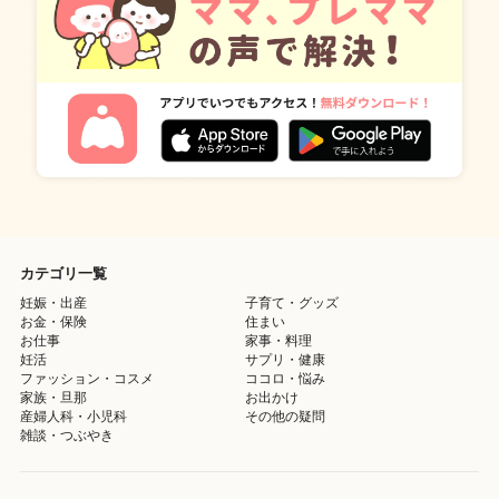
カテゴリ一覧
妊娠・出産
子育て・グッズ
お金・保険
住まい
お仕事
家事・料理
妊活
サプリ・健康
ファッション・コスメ
ココロ・悩み
家族・旦那
お出かけ
産婦人科・小児科
その他の疑問
雑談・つぶやき