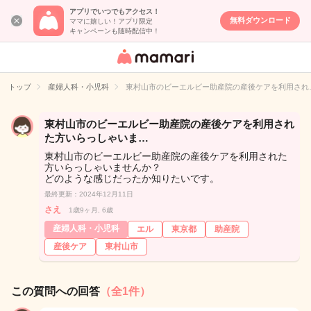
アプリでいつでもアクセス！
無料ダウンロード
ママに嬉しい！アプリ限定
キャンペーンも随時配信中！
女性専用匿名QA
アプリ・情報サ
トップ
産婦人科・小児科
東村山市のビーエルビー助産院の産後ケアを利用され
イト
東村山市のビーエルビー助産院の産後ケアを利用され
た方いらっしゃいま…
東村山市のビーエルビー助産院の産後ケアを利用された
方いらっしゃいませんか？
どのような感じだったか知りたいです。
最終更新：2024年12月11日
さえ
1歳9ヶ月, 6歳
産婦人科・小児科
エル
東京都
助産院
産後ケア
東村山市
この質問への回答
（全1件）