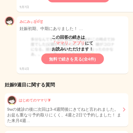
5月7日
みにみぃƪ(•̃͡ε•̃͡)∫
妊娠初期、中期にありました！ …
この回答の続きは
「ママリ」アプリ
にて
お読みいただけます！
無料で続きを見る(全4件)
5月1日
妊娠9週目に関する質問
はじめてのママリ🔰
9wの健診の後に次回は3-4週間後にきてねと言われました。
お盆も重なり予約取りにくく、4週と2日で予約しました！ ま
た来月4週…