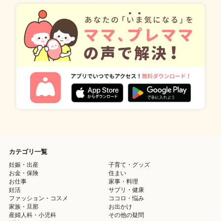
カテゴリ一覧
妊娠・出産
子育て・グッズ
お金・保険
住まい
お仕事
家事・料理
妊活
サプリ・健康
ファッション・コスメ
ココロ・悩み
家族・旦那
お出かけ
産婦人科・小児科
その他の疑問