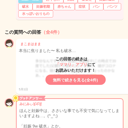
破水
妊娠初期
赤ちゃん
症状
パン
パンツ
水っぽいおりもの
この質問への回答
（全4件）
まこまはまま
本当に焦りました〜 私も破水…
この回答の続きは
「ママリ」アプリ
にて
お読みいただけます！
無料で続きを見る(全4件)
5月1日
みにみぃƪ(•̃͡ε•̃͡)∫
ほんと妊娠中は、ささいな事でも不安で気になってしま
いますよね…。(^_^;)
「妊娠 9w 破水」とか、