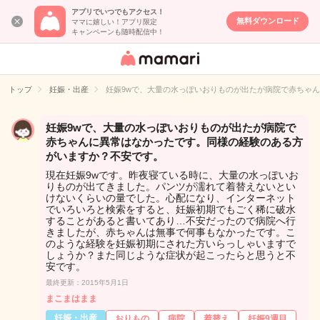
アプリでいつでもアクセス！
無料ダウンロード
ママに嬉しい！アプリ限定
キャンペーンも随時配信中！
女性専用匿名QA
アプリ・情報サ
トップ
妊娠・出産
妊娠9wで、大量の水っぽいおりものが出たが病院で赤ちゃ
イト
妊娠9wで、大量の水っぽいおりものが出たが病院で
赤ちゃんに異常はなかったです。同様の経験のある方
がいますか？不安です。
現在妊娠9wです。昨夜寝ている時に、大量の水っぽいお
りものが出てきました。パンツが濡れて着替えないとい
けないくらいの量でした。心配になり、インターネット
でいろいろと検索をすると、妊娠初期でもごく稀に破水
することがあると書いてあり…不安だったので病院へ行
きましたが、赤ちゃんは無事で何事もなかったです。こ
のような経験を妊娠初期にされた方いらっしゃいますで
しょうか？また同じような症状が起こったらと思うと不
安です。
最終更新：2015年5月1日
まこまはまま
妊娠・出産
おりもの
病院
着替え
妊娠9週目