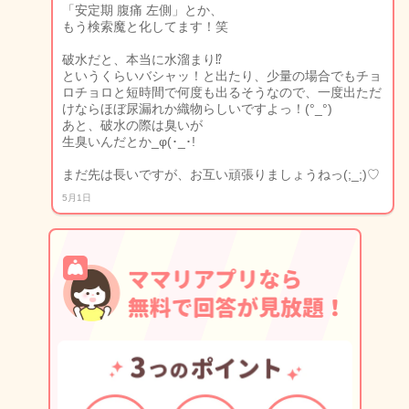
「安定期 腹痛 左側」とか、
もう検索魔と化してます！笑
破水だと、本当に水溜まり⁉︎
というくらいバシャッ！と出たり、少量の場合でもチョ
ロチョロと短時間で何度も出るそうなので、一度出ただ
けならほぼ尿漏れか織物らしいですよっ！(°_°)
あと、破水の際は臭いが
生臭いんだとか_φ(･_･!
まだ先は長いですが、お互い頑張りましょうねっ(;_;)♡
5月1日