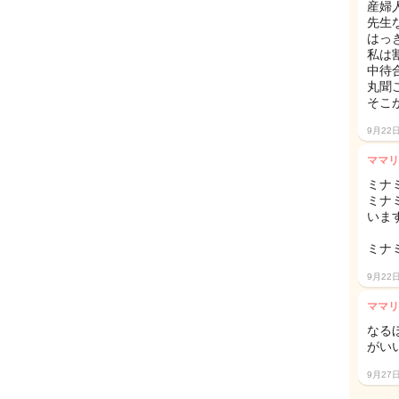
産婦
先生
はっ
私は
中待
丸聞
そこ
9月22
ママリ
ミナ
ミナ
います
ミナ
9月22
ママリ
なる
がい
9月27