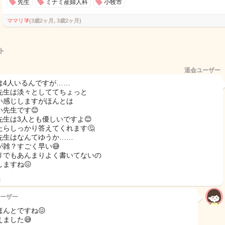
先生
ミナミ産婦人科
小牧市
ママリ🔰
(3歳2ヶ月, 3歳2ヶ月)
ト
退会ユーザー
は4人いるんですが……
先生は淡々としててちょっと
い感じしますがほんとは
い先生です😊
先生は3人とも優しいですよ😊
たらしっかり答えてくれます🤔
先生はなんてゆうか……
が雑？すごく早い😅
リでもあんまりよく書いてないの
しますね😖
日
ーザー
ほんとですね😖
えました😅