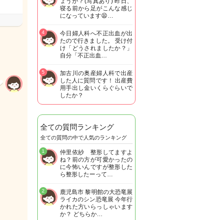
ょうか？(写真あり) 昨日、
寝る前から足がこんな感じ
になっています😫…
4
今日婦人科へ不正出血が出
たので行きました。 受け付
け「どうされましたか？」
自分「不正出血…
5
加古川の奥産婦人科で出産
した人に質問です！ 出産費
用手出し金いくらぐらいで
したか？
全ての質問ランキング
全ての質問の中で人気のランキング
1
仲里依紗 整形してますよ
ね？前の方が可愛かったの
に今怖いんですが整形した
ら整形したーって…
2
鹿児島市 黎明館の大恐竜展
ライカのシン恐竜展 今年行
かれた方いらっしゃいます
か？ どちらか…