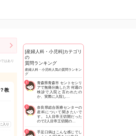
[産婦人科・小児科]カテゴリ
の
のではあり
質問ランキング
産婦人科・小児科人気の質問ランキン
グ
1
青森県青森市 セントセシリ
アで無痛分娩した方 何週の
？教
検診で入院と言われたの
か、実際に入院し…
2
奈良県総合医療センターの
産科について聞きたいで
す。 1人目帝王切開だった
ので2人目帝王切開の…
に入り
3
手足口病はこんな感じでし