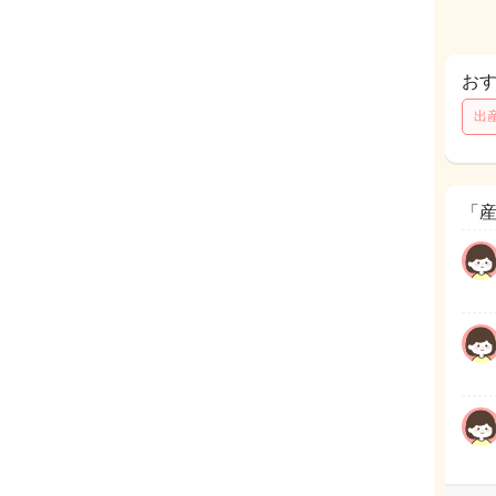
お
出
「