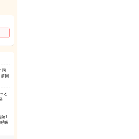
と同
 前回
っと
嘔
熱1
、呼吸