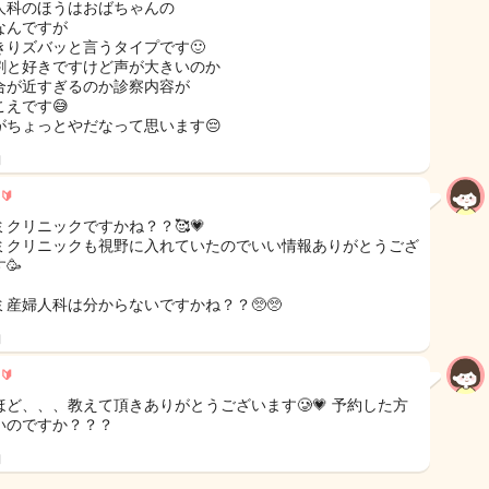
人科のほうはおばちゃんの
なんですが
きりズバッと言うタイプです🙂
割と好きですけど声が大きいのか
合が近すぎるのか診察内容が
こえです😅
がちょっとやだなって思います😔
日
🔰
ミクリニックですかね？？🥰💗
ミクリニックも視野に入れていたのでいい情報ありがとうござ
🥳
ミ産婦人科は分からないですかね？？🥺🥺
日
🔰
ほど、、、教えて頂きありがとうございます🥲💗 予約した方
いのですか？？？
日