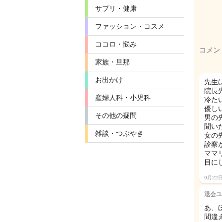
サプリ・健康
ファッション・コスメ
ココロ・悩み
コメン
家族・旦那
お出かけ
先生
院長
産婦人科・小児科
冷た
優し
その他の疑問
男の
聞い
雑談・つぶやき
女の
診察
ママ
目に
9月22
退会ユ
あ、
間違