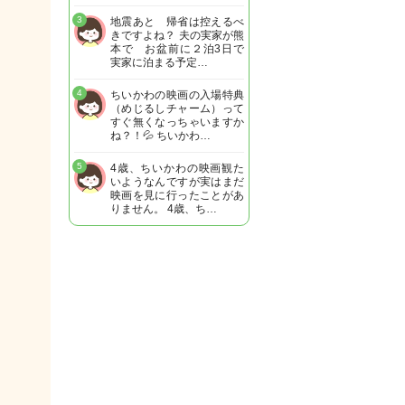
3
地震あと 帰省は控えるべ
きですよね？ 夫の実家が熊
本で お盆前に２泊3日で
実家に泊まる予定…
4
ちいかわの映画の入場特典
（めじるしチャーム）って
すぐ無くなっちゃいますか
ね？！💦 ちいかわ…
5
4歳、ちいかわの映画観た
いようなんですが実はまだ
映画を見に行ったことがあ
りません。 4歳、ち…