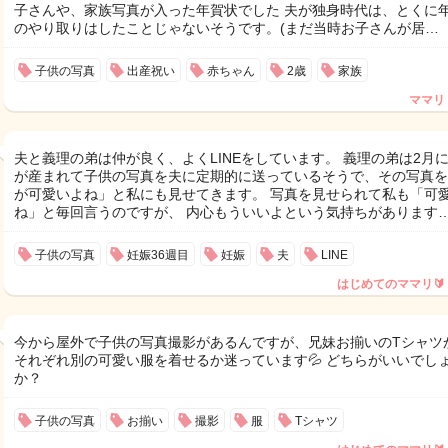
子さんや、家族写真が入った年賀状でした 夫が独身時代は、とくに
のやり取りはしたことじゃないそうです。(まだ当時お子さんが居…
子供の写真
出産祝い
赤ちゃん
2歳
家族
ママリ
夫と義理の弟は仲が良く、よくLINEをしています。 義理の弟は2月
が産まれて子供の写真を夫に定期的に送っているそうで、その写真を
が可愛いよね」と私にも見せてきます。 写真を見せられて私も「可
ね」と毎回言うのですが、 内心もういいよという気持ちがあります
子供の写真
妊娠36週目
妊娠
夫
LINE
はじめてのママリ🔰
今から屋外で子供の写真撮影があるんですが、兄妹お揃いのTシャツ
それぞれ別の可愛い服を着せるか迷っています💦 どちらがいいでし
か？
子供の写真
お揃い
撮影
服
Tシャツ