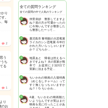
全ての質問ランキング
全ての質問の中で人気のランキング
分かり
です。
1
仲里依紗 整形してますよ
ら、毎
ね？前の方が可愛かったの
に今怖いんですが整形した
ら整形したーって…
2
鹿児島市 黎明館の大恐竜展
ライカのシン恐竜展 今年行
2
かれた方いらっしゃいます
か？ どちらか…
思う
3
地震あと 帰省は控えるべ
でうち
きですよね？ 夫の実家が熊
本で お盆前に２泊3日で
てる
実家に泊まる予定…
4
ちいかわの映画の入場特典
（めじるしチャーム）って
すぐ無くなっちゃいますか
1
ね？！💦 ちいかわ…
5
4歳、ちいかわの映画観た
いようなんですが実はまだ
より
映画を見に行ったことがあ
歳のお