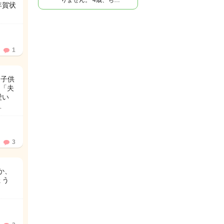
りません。 4歳、ち…
年賀状
1
に子供
「夫
愛い
…
3
か、
ょう