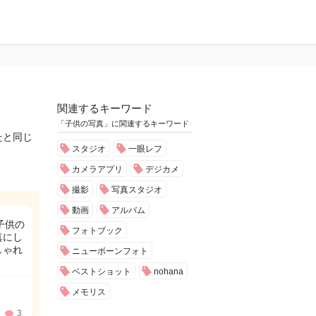
関連するキーワード
「子供の写真」に関連するキーワード
たと同じ
スタジオ
一眼レフ
カメラアプリ
デジカメ
撮影
写真スタジオ
動画
アルバム
子供の
フォトブック
真にし
しゃれ
ニューボーンフォト
ベストショット
nohana
メモリス
3