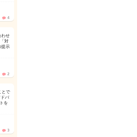
4
合わせ
「対
の提示
2
ことで
アドバ
ウトを
3