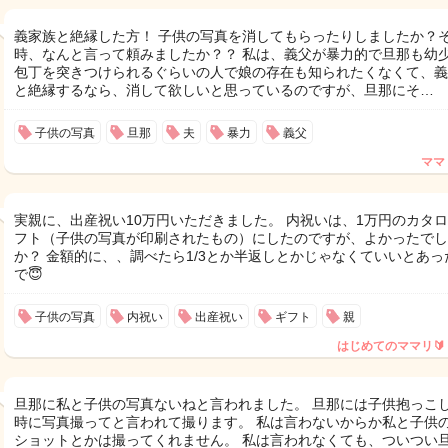
義家族と絶縁した方！ 子供の写真を消してもらったりしましたか？
時、なんと言って頼みましたか？？ 私は、義父が暴力的で旦那も幼
包丁を突きつけられるぐらいの人で娘の存在も知られたくなくて、義
と絶縁するなら、消して欲しいと思っているのですが、旦那にそ…
子供の写真
旦那
夫
暴力
義父
ママ
実親に、出産祝い10万円いただきました。 内祝いは、1万円のカタ
フト（子供の写真が印刷されたもの）にしたのですが、よかったでし
か？ 金額的に、、調べたら1/3とか半返しとかじゃなくていいとあっ
で😇
子供の写真
内祝い
出産祝い
ギフト
親
はじめてのママリ🔰
旦那に私と子供の写真ないねと言われました。 旦那には子供抱っこ
時に写真撮ってと言われて撮ります。 私は言わないからか私と子供
ショットとかは撮ってくれません。 私は言われなくても、ついつい