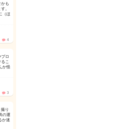
ごかも
ます。
に（ほ
4
やプロ
けるこ
んか怪
3
く撮り
供の運
るか迷