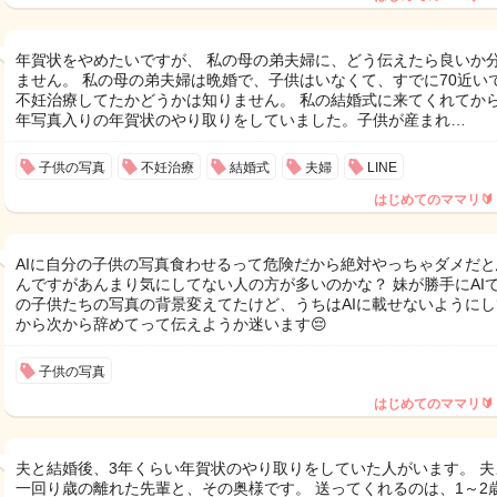
年賀状をやめたいですが、 私の母の弟夫婦に、どう伝えたら良いか
ません。 私の母の弟夫婦は晩婚で、子供はいなくて、すでに70近い
不妊治療してたかどうかは知りません。 私の結婚式に来てくれてか
年写真入りの年賀状のやり取りをしていました。子供が産まれ…
子供の写真
不妊治療
結婚式
夫婦
LINE
はじめてのママリ🔰
AIに自分の子供の写真食わせるって危険だから絶対やっちゃダメだと
んですがあんまり気にしてない人の方が多いのかな？ 妹が勝手にAI
の子供たちの写真の背景変えてたけど、うちはAIに載せないようにし
から次から辞めてって伝えようか迷います😔
子供の写真
はじめてのママリ🔰
夫と結婚後、3年くらい年賀状のやり取りをしていた人がいます。 夫
一回り歳の離れた先輩と、その奥様です。 送ってくれるのは、1～2