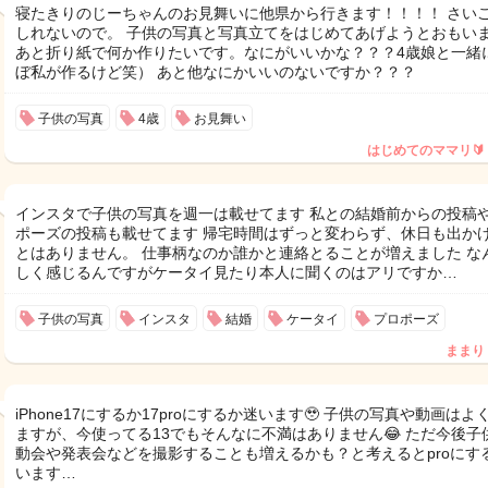
寝たきりのじーちゃんのお見舞いに他県から行きます！！！！ さい
しれないので。 子供の写真と写真立てをはじめてあげようとおもい
あと折り紙で何か作りたいです。なにがいいかな？？？4歳娘と一緒
ぼ私が作るけど笑） あと他なにかいいのないですか？？？
子供の写真
4歳
お見舞い
はじめてのママリ🔰
インスタで子供の写真を週一は載せてます 私との結婚前からの投稿
ポーズの投稿も載せてます 帰宅時間はずっと変わらず、休日も出か
とはありません。 仕事柄なのか誰かと連絡とることが増えました な
しく感じるんですがケータイ見たり本人に聞くのはアリですか…
子供の写真
インスタ
結婚
ケータイ
プロポーズ
ままり
iPhone17にするか17proにするか迷います🥹 子供の写真や動画はよ
ますが、今使ってる13でもそんなに不満はありません😂 ただ今後子
動会や発表会などを撮影することも増えるかも？と考えるとproにす
います…