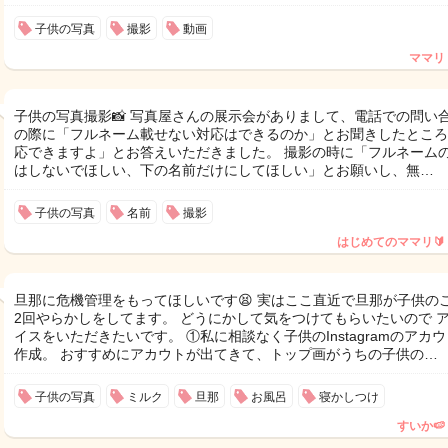
子供の写真
撮影
動画
ママリ
子供の写真撮影📸 写真屋さんの展示会がありまして、電話での問い
の際に「フルネーム載せない対応はできるのか」とお聞きしたところ
応できますよ」とお答えいただきました。 撮影の時に「フルネーム
はしないでほしい、下の名前だけにしてほしい」とお願いし、無…
子供の写真
名前
撮影
はじめてのママリ🔰
旦那に危機管理をもってほしいです😫 実はここ直近で旦那が子供の
2回やらかしをしてます。 どうにかして気をつけてもらいたいので 
イスをいただきたいです。 ①私に相談なく子供のInstagramのアカ
作成。 おすすめにアカウトが出てきて、トップ画がうちの子供の…
子供の写真
ミルク
旦那
お風呂
寝かしつけ
すいか🍉