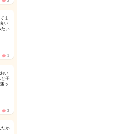
2
てま
良い
みたい
1
おい
私と子
迷っ
3
んだか