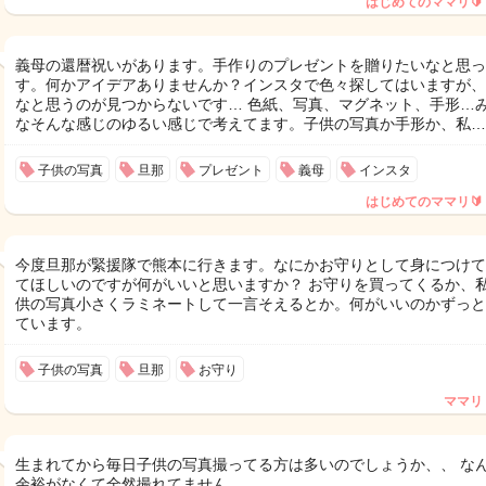
はじめてのママリ🔰
義母の還暦祝いがあります。手作りのプレゼントを贈りたいなと思っ
す。何かアイデアありませんか？インスタで色々探してはいますが、
なと思うのが見つからないです… 色紙、写真、マグネット、手形…
なそんな感じのゆるい感じで考えてます。子供の写真か手形か、私…
子供の写真
旦那
プレゼント
義母
インスタ
はじめてのママリ🔰
今度旦那が緊援隊で熊本に行きます。なにかお守りとして身につけて
てほしいのですが何がいいと思いますか？ お守りを買ってくるか、
供の写真小さくラミネートして一言そえるとか。何がいいのかずっと
ています。
子供の写真
旦那
お守り
ママリ
生まれてから毎日子供の写真撮ってる方は多いのでしょうか、、 な
余裕がなくて全然撮れてません。