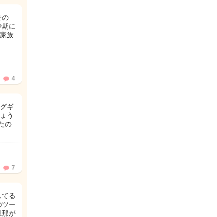
その
少期に
家族
4
ログギ
ょう
たの
7
してる
のツー
旦那が