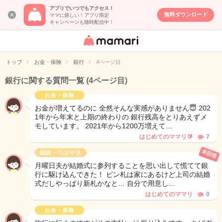
アプリでいつでもアクセス！
無料ダウンロード
ママに嬉しい！アプリ限定
キャンペーンも随時配信中！
女性専用匿名QA
アプリ・情報サ
トップ
お金・保険
銀行
4ページ目
イト
銀行に関する質問一覧
(4ページ目)
お金・保険
お金が増えてるのに 全然そんな実感がありません😇 202
1年から年末と上期の終わりの 銀行残高をとりあえずメ
モしています。 2021年から1200万増えて…
はじめてのママリ🔰
7
未回答
雑談・つぶやき
月曜日夫が結婚式に参列することを思い出して慌てて銀
行に駆け込んできた！ ピン札は家にあるけど上司の結婚
式だしやっぱり新札かなと… 自分で用意し…
はじめてのママリ
0
お金・保険