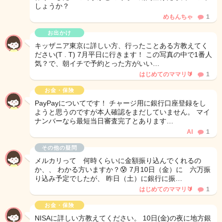
しょうか？
めもんちゃ
1
お出かけ
キッザニア東京に詳しい方、行ったことある方教えてく
ださい(T . T) 7月平日に行きます！ この写真の中で1番人
気？で、朝イチで予約とった方がいい…
はじめてのママリ🔰
1
お金・保険
PayPayについてです！ チャージ用に銀行口座登録をし
ようと思うのですが本人確認をまだしていません。 マイ
ナンバーなら最短当日審査完了とあります…
AI
1
その他の疑問
メルカリって 何時くらいに金額振り込んでくれるの
か、、 わかる方いますか？😰 7月10日（金）に 六万振
り込み予定でしたが、 昨日（土）に銀行に振…
はじめてのママリ🔰
1
お金・保険
NISAに詳しい方教えてください。 10日(金)の夜に地方銀