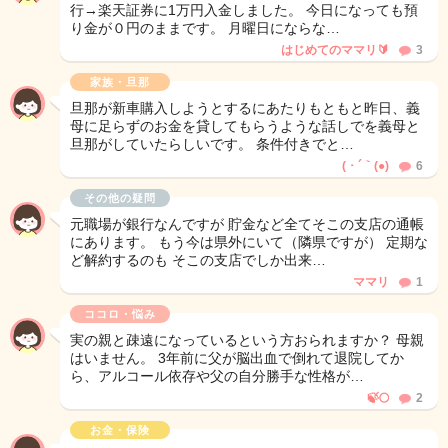
行→楽天証券に1万円入金しました。 今日になっても預
り金が０円のままです。 月曜日にならな…
はじめてのママリ🔰
3
家族・旦那
旦那が新車購入しようとするにあたりもともと昨日、義
母に足らずのお金を貸してもらうような話しでを義母と
旦那がしていたらしいです。 条件付きでと…
( ･ ´｀(●)
6
その他の疑問
元職場が銀行なんですが 貯金など全てそこの支店の通帳
にあります。 もう今は県外にいて（隣県ですが） 定期な
ど解約するのも そこの支店でしか出来…
ママリ
1
ココロ・悩み
実の親と疎遠になっているという方おられますか？ 母親
はいません。 3年前に父が脳出血で倒れて退院してか
ら、アルコール依存や父の自分勝手な性格が…
🍃🌕️
2
お金・保険