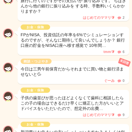
旅行に行くのですがその支払いが 振り込みです。 ちばぎ
んから他の銀行に振り込みを する時、手数料いくらかか
りますか？
はじめてのママリ🔰
2
お金・保険
FPがNISA、投資信託の年率を6%でシミュレーションす
るのですが、そんなに期待して良いんでしょうか？ 銀行
口座の貯金をNISA口座へ移す感覚で 10年間…
tmm🔰
6
未回答
雑談・つぶやき
今日は三男午前保育だからそれまでに買い物と銀行済ま
せないと💦
ぐーみ
0
お金・保険
子供の歯並びが思ったほどよくなくて歯科に相談したら
この子の場合はできるだけ早くに矯正した方がいいとア
ドバイスをいただいたので、想定外の出費…
はじめてのママリ🔰
9
お金・保険