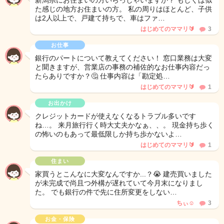
新潟県にお住まいの方いらっしゃいますか？ もしくは似
た感じの地方お住まいの方。 私の周りはほとんど、子供
は2人以上で、戸建て持ちで、車はファ…
はじめてのママリ🔰
3
お仕事
銀行のパートについて教えてください！ 窓口業務は大変
と聞きますが、営業店の事務の補佐的なお仕事内容だっ
たらありですか？🤔 仕事内容は「勘定処…
はじめてのママリ🔰
1
お出かけ
クレジットカードが使えなくなるトラブル多いです
ね…。 来月旅行行く時大丈夫かなぁ、、。 現金持ち歩く
の怖いのもあって最低限しか持ち歩かないよ…
はじめてのママリ🔰
1
住まい
家買うとこんなに大変なんですか...？😭 建売買いました
が未完成で尚且つ外構が遅れていて今月末になりまし
た。 でも銀行の件で先に住所変更をしない…
ちぃ‪☺︎‬
3
お金・保険