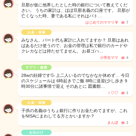
旦那が仮に他界したとした時の銀行について教えてくだ
さい。 うちの家計は、ほぼ旦那名義の口座です。 旦那が
亡くなった時、妻である私にそれはバト…
はじめてのママリ🔰
7
お金・保険
みなさん、パート代も家計に入れてますか？ 旦那はあれ
ばあるだけ使うので、お金の管理は私で銀行のカードや
クレカなどは持たせてません。 お昼ゴハ…
小学生ママ
4
サプリ・健康
28wの妊婦です💦 上二人いるのでなかなか休めず… 今日
のスケジュールは 6時起きでご飯 8時に送迎(少し歩き 9
時30分に諸事情で迎え そのあとに 図書館…
r ♡♡
1
お金・保険
子供の名義ゆうちょ銀行に作りお金ためてますが、これ
をNISAにまわしてる方とかいますか？
まんぼ
1
お出かけ