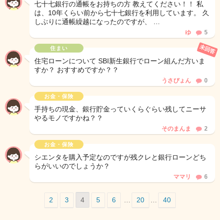
七十七銀行の通帳をお持ちの方 教えてください！！ 私
は、10年くらい前から七十七銀行を利用しています。 久
しぶりに通帳繰越になったのですが、 …
ゆ
5
未回答
住まい
住宅ローンについて SBI新生銀行でローン組んだ方いま
すか？ おすすめですか？？
うさぴょん
0
お金・保険
手持ちの現金、銀行貯金っていくらぐらい残してニーサ
やるモノですかね？？
そのまんま
2
お金・保険
シエンタを購入予定なのですが残クレと銀行ローンどち
らがいいのでしょうか？
ママリ
6
2
3
4
5
6
…
20
…
40