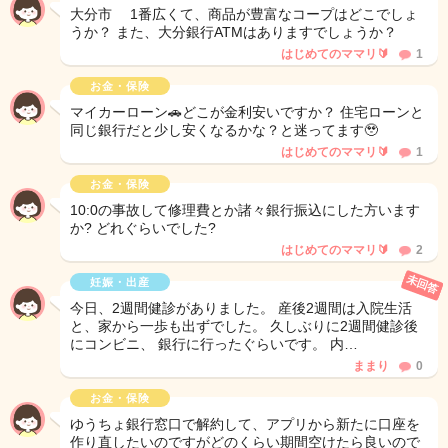
大分市 1番広くて、商品が豊富なコープはどこでしょ
うか？ また、大分銀行ATMはありますでしょうか？
はじめてのママリ🔰
1
お金・保険
マイカーローン🚗どこが金利安いですか？ 住宅ローンと
同じ銀行だと少し安くなるかな？と迷ってます🥹
はじめてのママリ🔰
1
お金・保険
10:0の事故して修理費とか諸々銀行振込にした方います
か? どれぐらいでした?
はじめてのママリ🔰
2
未回答
妊娠・出産
今日、2週間健診がありました。 産後2週間は入院生活
と、家から一歩も出ずでした。 久しぶりに2週間健診後
にコンビニ、 銀行に行ったぐらいです。 内…
ままり
0
お金・保険
ゆうちょ銀行窓口で解約して、アプリから新たに口座を
作り直したいのですがどのくらい期間空けたら良いので